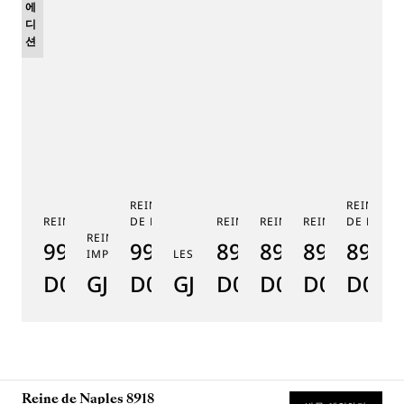
에
디
션
REINE DE NAPLES PHASE
REINE DE
REINE DE NAPLES 9915
DE LUNE 9935
REINE DE NAPLES 8925
REINE DE NAPLES 8918
REINE DE NAPLE
DE LUNE 
RE
REINE DE NAPLES PERLES
9915BB/58/964
9935BH/4Y/J40
8925BH/5W/J40
8918BB/5D/9
8938BB/8
8908
8
IMPÉRIALES
LES JARDINS DU PETIT TRIANON
D0
GJ29BH89254DD5J4
D0
GJE25BH20.8985DB
D0
D0
D0
D000
D
Reine de Naples 8918