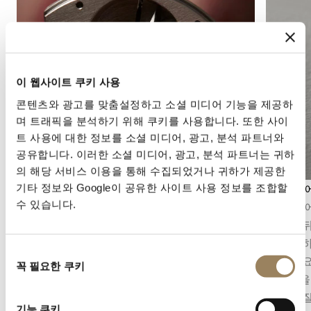
이 웹사이트 쿠키 사용
콘텐츠와 광고를 맞춤설정하고 소셜 미디어 기능을 제공하
며 트래픽을 분석하기 위해 쿠키를 사용합니다. 또한 사이
트 사용에 대한 정보를 소셜 미디어, 광고, 분석 파트너와
공유합니다. 이러한 소셜 미디어, 광고, 분석 파트너는 귀하
의 해당 서비스 이용을 통해 수집되었거나 귀하가 제공한
기타 정보와 Google이 공유한 사이트 사용 정보를 조합할
앙글라주
그랑 푀 
수 있습니다.
앙글라주(베벨링)는 무브먼트 부품의 모서리를
그랑 푀
사선으로 다듬은 뒤 이를 폴리싱하는 마감 기법
도포한 뒤
입니다. 이 마감은 부품의 윤곽을 강조하고, 빛을
을 구현하
동
섬세하게 반사하며, 부품 하나하나에 깃든 정교
숙련을 요
꼭 필요한 쿠키
의
한 완성도를 드러냅니다.
름다움을
선
로 이어질
택
기능 쿠키