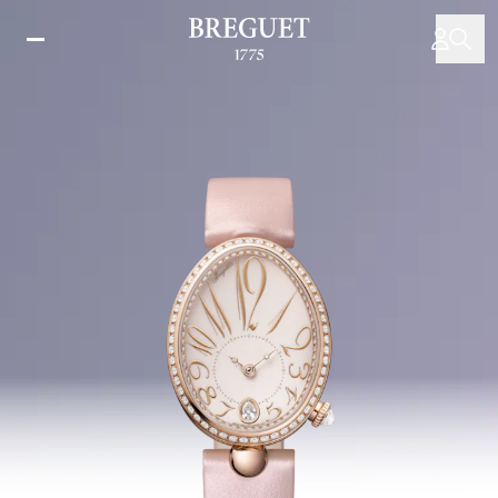
주
요
콘
텐
츠
로
건
너
뛰
기