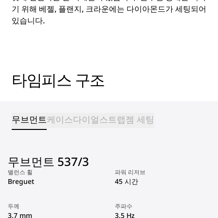
기 위해 베젤, 플랜지, 크라운에는 다이아몬드가 세팅되어
있습니다.
타임피스 구조
무브먼트
케이스
다이얼
스트랩
젬 세팅
무브먼트 537/3
밸런스 휠
파워 리저브
Breguet
45 시간
두께
주파수
3.7 mm
3.5 Hz