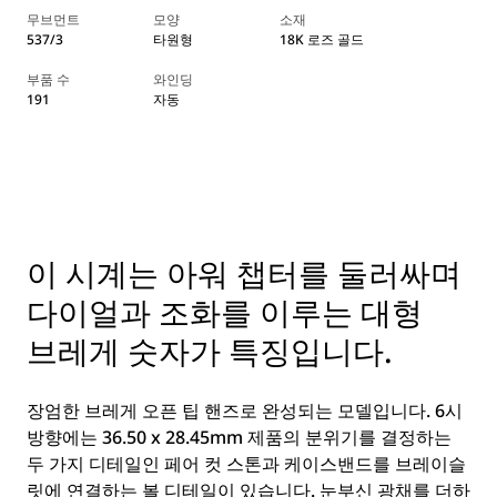
무브먼트
모양
소재
537/3
타원형
18K 로즈 골드
부품 수
와인딩
191
자동
이 시계는 아워 챕터를 둘러싸며
다이얼과 조화를 이루는 대형
브레게 숫자가 특징입니다.
장엄한 브레게 오픈 팁 핸즈로 완성되는 모델입니다. 6시
방향에는 36.50 x 28.45mm 제품의 분위기를 결정하는
두 가지 디테일인 페어 컷 스톤과 케이스밴드를 브레이슬
릿에 연결하는 볼 디테일이 있습니다. 눈부신 광채를 더하