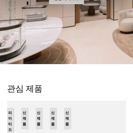
관심 제품
리
신
신
신
신
미
제
제
제
제
티
품
품
품
품
드