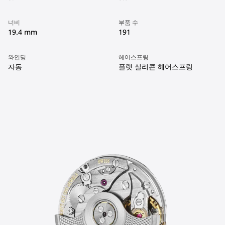
너비
부품 수
19.4 mm
191
와인딩
헤어스프링
자동
플랫 실리콘 헤어스프링