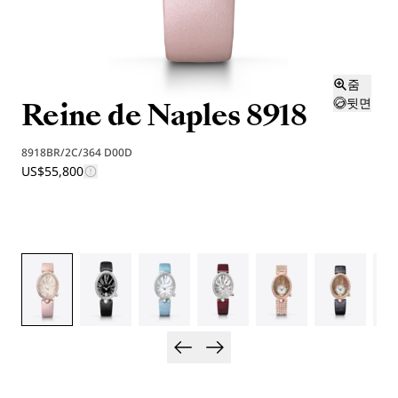
줌
Reine de Naples 8918
뒷면
8918BR/2C/364 D00D
US$55,800