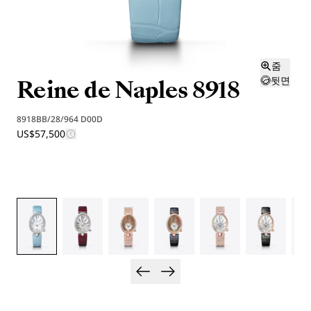
줌
Reine de Naples 8918
뒷면
8918BB/28/964 D00D
US$57,500