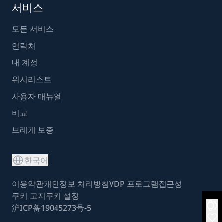
서비스
모든 서비스
연락처
내 계정
위시리스트
사용자 매뉴얼
비교
브레게 보증
한국어
이용약관
개인정보 처리방침
VDP 프로그램
접근성
쿠키 고지
쿠키 설정
沪ICP备19045273号-5