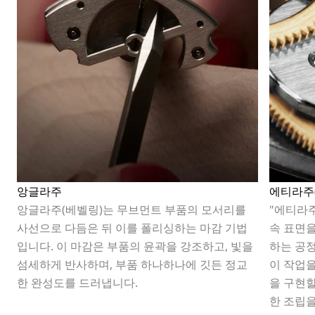
앙글라주
에티라주(é
앙글라주(베벨링)는 무브먼트 부품의 모서리를
"에티라주(
사선으로 다듬은 뒤 이를 폴리싱하는 마감 기법
속 표면
입니다. 이 마감은 부품의 윤곽을 강조하고, 빛을
하는 공
섬세하게 반사하며, 부품 하나하나에 깃든 정교
이 작업
한 완성도를 드러냅니다.
을 구현할
한 조립을