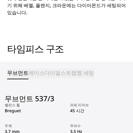
기 위해 베젤, 플랜지, 크라운에는 다이아몬드가 세팅되어
있습니다.
타임피스 구조
무브먼트
케이스
다이얼
스트랩
젬 세팅
무브먼트 537/3
밸런스 휠
파워 리저브
Breguet
45 시간
두께
주파수
3.7 mm
3.5 Hz