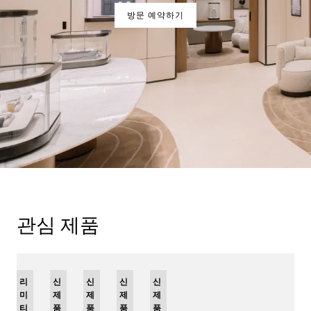
방문 예약하기
관심 제품
리
신
신
신
신
미
제
제
제
제
티
품
품
품
품