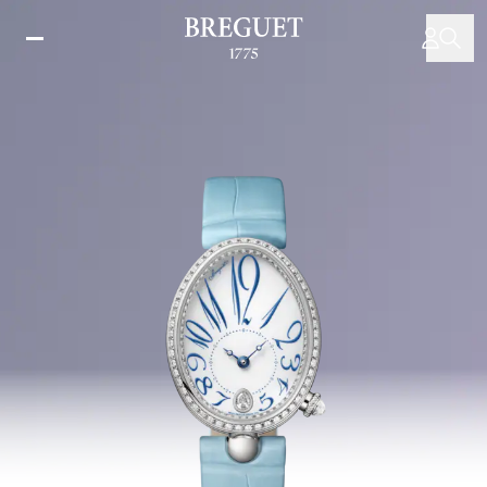
주
요
콘
텐
츠
로
건
너
뛰
기