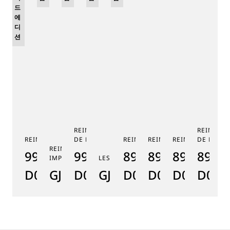
드
에
디
션
REINE DE NAPLES PHASE
REINE DE
REINE DE NAPLES 9915
DE LUNE 9935
REINE DE NAPLES 8925
REINE DE NAPLES 8918
REINE DE NAPLE
DE LUNE 
RE
REINE DE NAPLES PERLES
9915BB/58/964
9935BH/4Y/J40
8925BH/5W/J40
8918BB/5D/9
8938BB/8
8908
8
IMPÉRIALES
LES JARDINS DU PETIT TRIANON
D0
GJ29BH89254DD5J4
D0
GJE25BH20.8985DB
D0
D0
D0
D000
D