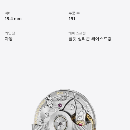
너비
부품 수
19.4 mm
191
와인딩
헤어스프링
자동
플랫 실리콘 헤어스프링