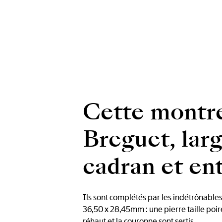
Cette montre 
Breguet, lar
cadran et ent
Ils sont complétés par les indétrônables
36,50 x 28,45mm : une pierre taille poire
réhaut et la couronne sont sertis.