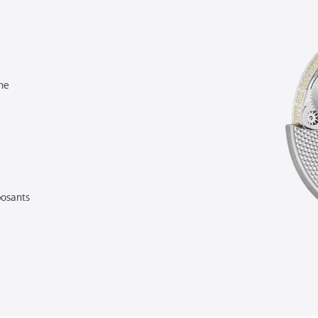
3
he
osants