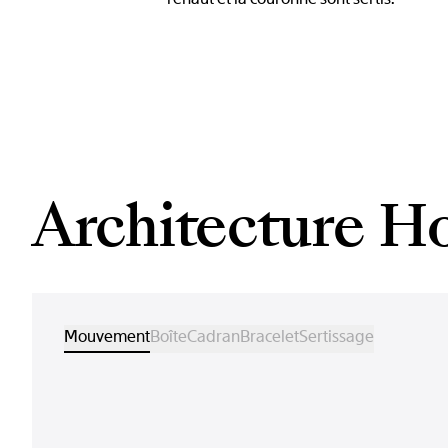
Architecture H
Mouvement
Boîte
Cadran
Bracelet
Sertissage