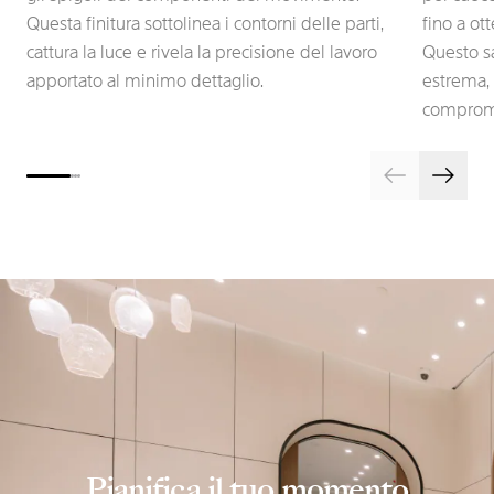
Questa finitura sottolinea i contorni delle parti,
fino a ot
cattura la luce e rivela la precisione del lavoro
Questo sa
apportato al minimo dettaglio.
estrema, 
comprome
Pianifica il tuo momento