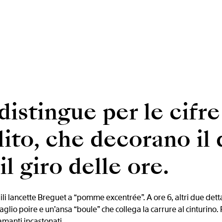
 distingue per le cifr
lito, che decorano il
l giro delle ore.
li lancette Breguet a “pomme excentrée”. A ore 6, altri due det
glio poire e un’ansa “boule” che collega la carrure al cinturino.
amanti incastonati.