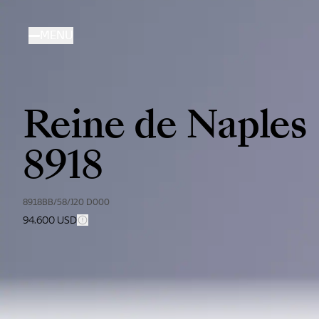
Salta
al
MENU
contenuto
principale
Reine de Naples
8918
8918BB/58/J20 D000
94.600 USD