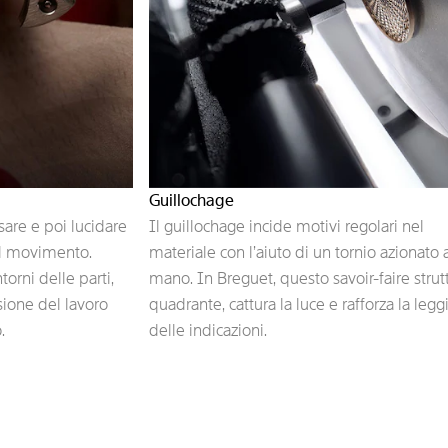
Guillochage
sare e poi lucidare
Il guillochage incide motivi regolari nel
el movimento.
materiale con l’aiuto di un tornio azionato 
torni delle parti,
mano. In Breguet, questo savoir-faire strutt
isione del lavoro
quadrante, cattura la luce e rafforza la leggi
.
delle indicazioni.