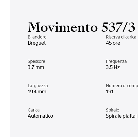
Movimento 537/3
Bilanciere
Riserva di carica
Breguet
45 ore
Spessore
Frequenza
3.7 mm
3.5 Hz
Larghezza
Numero di comp
19.4 mm
191
Carica
Spirale
Automatico
Spirale piatta i