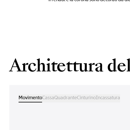
Architettura d
Movimento
Cassa
Quadrante
Cinturino
Incassatura