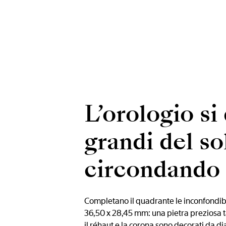
L’orologio si
grandi del so
circondando i
Completano il quadrante le inconfondibi
36,50 x 28,45 mm: una pietra preziosa ta
il réhaut e la corona sono decorati da di