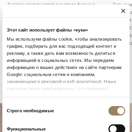
Англаж заключается в снятии фаски и
Гильоше
последующей полировке кромок
материа
компонентов механизма. Эта отделка
ручным 
подчёркивает контуры деталей,
мастерс
Этот сайт использует файлы «куки»
улавливает свет и раскрывает точность
улавлив
Мы используем файлы cookie, чтобы анализировать
работы, выполненной в мельчайших
индикац
трафик, подбирать для вас подходящий контент и
деталях.
рекламу, а также дать вам возможность делиться
информацией в социальных сетях. Мы передаем
информацию о ваших действиях на сайте партнерам
Google: социальным сетям и компаниям,
занимающимся рекламой и веб-аналитикой. Наши
партнеры могут комбинировать эти сведения с
предоставленной вами информацией, а также
данными, которые они получили при использовании
Выбор
вами их сервисов.
Строго необходимые
согласия
Функциональные