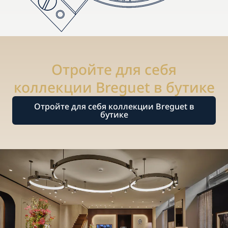
Отройте для себя
коллекции Breguet в бутике
Отройте для себя коллекции Breguet в
бутике