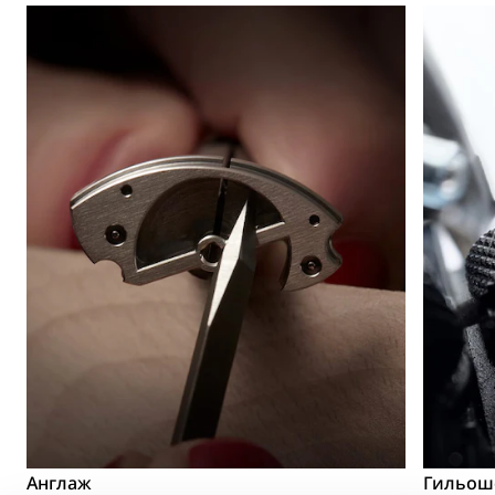
Англаж
Гильош