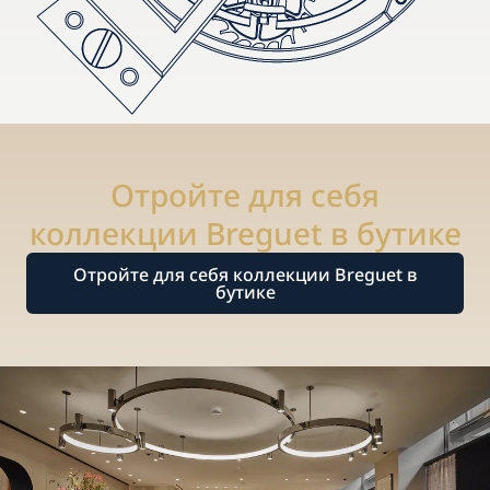
Отройте для себя
коллекции Breguet в бутике
Отройте для себя коллекции Breguet в
бутике