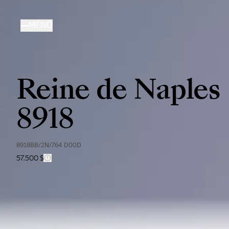
Direkt
zum
MENÜ
Inhalt
Reine de Naples
8918
8918BB/2N/764 D00D
57.500 $