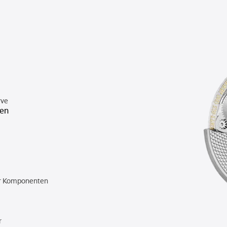
rve
den
er Komponenten
r