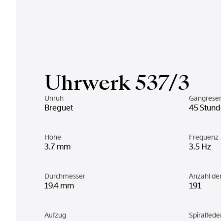
Uhrwerk 537/3
Unruh
Gangrese
Breguet
45 Stun
Höhe
Frequenz
3.7 mm
3.5 Hz
Durchmesser
Anzahl d
19.4 mm
191
Aufzug
Spiralfede