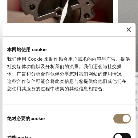
本网站使用 cookie
我们使用 Cookie 来制作贴合用户需求的内容与广告、提供
社交媒体功能以及分析我们的流量。我们还会与社交媒
体、广告和分析合作伙伴分享您对我们网站的使用情况，
倒角修飾
Grand
这些合作伙伴可能会将此类信息与您提供给他们或他们在
倒角修飾是指先對機芯部件的邊緣進行倒角，再
Gran
您使用其服务的过程中收集的其他信息相结合。
加以拋光。這種修飾凸顯部件輪廓，捕捉光線，
盤上，然
並展現細微之處所傾注的精準工藝。
且明亮的
每一次燒
同
使其受到
绝对必要的cookie
意
选
择
功能cookie