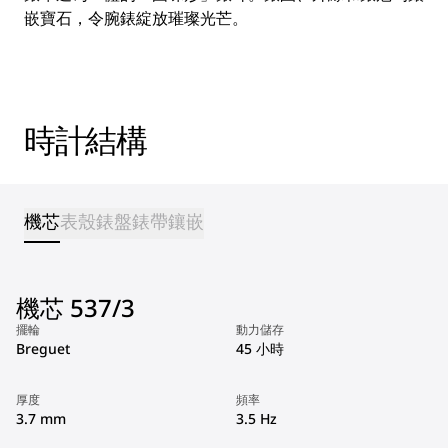
嵌寶石，令腕錶綻放璀璨光芒。
時計結構
機芯
表殼
錶盤
錶帶
鑲嵌
機芯 537/3
擺輪
動力儲存
Breguet
45 小時
厚度
頻率
3.7 mm
3.5 Hz