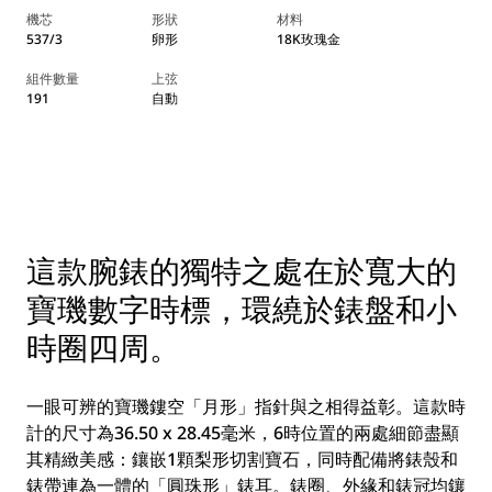
機芯
形狀
材料
537/3
卵形
18K玫瑰金
組件數量
上弦
191
自動
這款腕錶的獨特之處在於寬大的
寶璣數字時標，環繞於錶盤和小
時圈四周。
一眼可辨的寶璣鏤空「月形」指針與之相得益彰。這款時
計的尺寸為36.50 x 28.45毫米，6時位置的兩處細節盡顯
其精緻美感：鑲嵌1顆梨形切割寶石，同時配備將錶殼和
錶帶連為一體的「圓珠形」錶耳。錶圈、外緣和錶冠均鑲