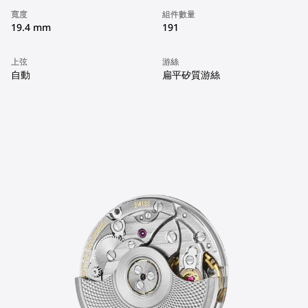
寬度
組件數量
19.4 mm
191
上弦
游絲
自動
扁平矽質游絲