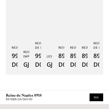
REINE DE NAPLES PHASE
REINE DE
REINE DE NAPLES 9915
DE LUNE 9935
REINE DE NAPLES 8925
REINE DE NAPLES 8918
REINE DE NAPLE
DE LUNE 
RE
REINE DE NAPLES PERLES
9915BB/58/964
9935BH/4Y/J40
8925BH/5W/J40
8918BB/5D/9
8938BB/8
8908
8
IMPÉRIALES
LES JARDINS DU PETIT TRIANON
D0
GJ29BH89254DD5J4
D0
GJE25BH20.8985DB
D0
D0
D0
D000
D
Reine de Naples 8918
預約
8918BR/2A/364 D0