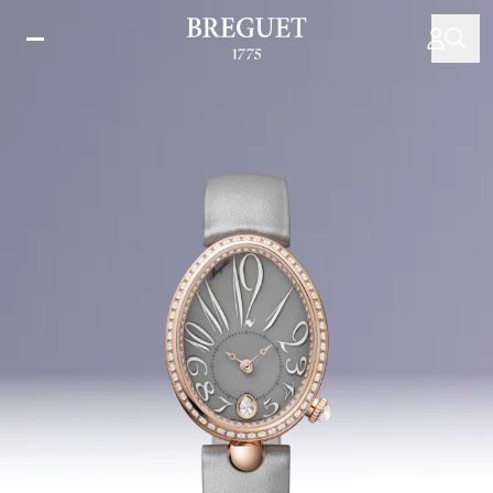
移
至
主
內
容