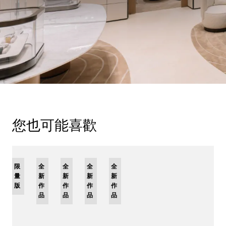
您也可能喜歡
限
全
全
全
全
量
新
新
新
新
版
作
作
作
作
品
品
品
品