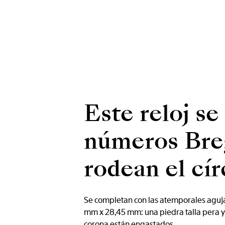
Este reloj se
números Breg
rodean el cír
Se completan con las atemporales agujas
mm x 28,45 mm: una piedra talla pera y u
corona están engastados.