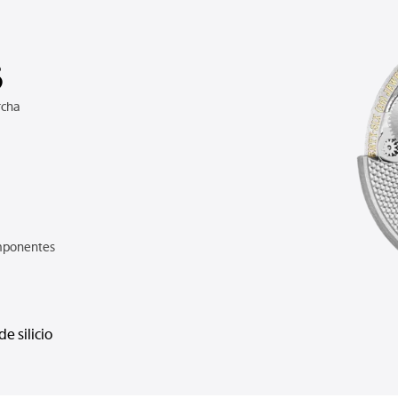
3
rcha
mponentes
de silicio