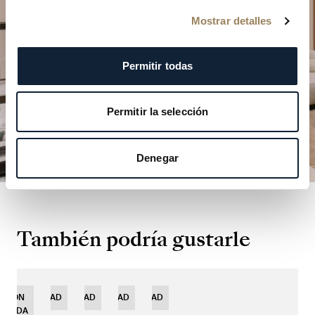
nuestras boutiques.
Mostrar detalles
PLANIFICAR SU VISITA
Permitir todas
Permitir la selección
Denegar
También podría gustarle
ICIÓN
NOVEDAD
NOVEDAD
NOVEDAD
NOVEDAD
MITADA