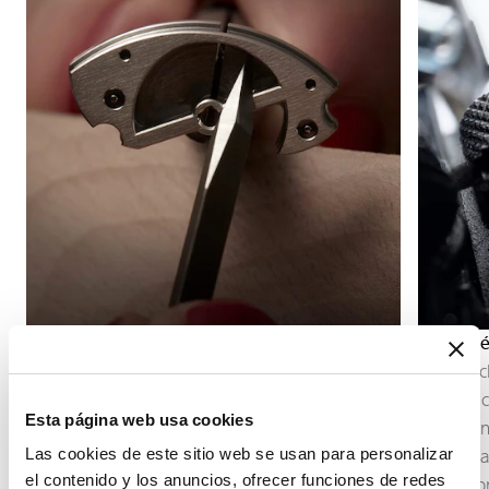
Biselado
Guilloch
El biselado consiste en achaflanar y luego pulir
El guillo
los cantos de los componentes del movimiento.
materia 
Esta página web usa cookies
Esta terminación subraya los contornos de las
mano. En 
Las cookies de este sitio web se usan para personalizar
piezas, capta la luz y revela la precisión del
esfera, ca
el contenido y los anuncios, ofrecer funciones de redes
trabajo aportado a los menores detalles.
indicacio