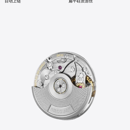
自动上链
扁平硅质游丝