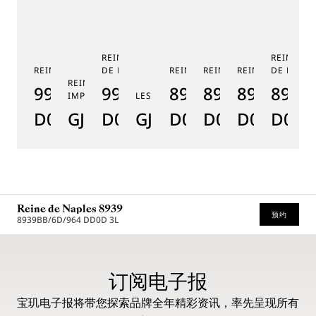
REINE DE NAPLES PHASE
REINE DE
REINE DE NAPLES 9915
DE LUNE 9935
REINE DE NAPLES 8925
REINE DE NAPLES 8918
REINE DE NAPLE
DE LUNE 
RE
REINE DE NAPLES PERLES
9915BB/58/964
9935BH/4Y/J40
8925BH/5W/J40
8918BB/5D/9
8938BB/8
8908
8
IMPÉRIALES
LES JARDINS DU PETIT TRIANON
D0
GJ29BH89254DD5J4
D0
GJE25BH20.8985DB
D0
D0
D0
D000
D
Reine de Naples 8939
预约
8939BB/6D/964 DD0D 3L
* 建议零售价
订阅电子报
宝玑电子报将带您探索品牌全年精彩资讯，率先呈现所有