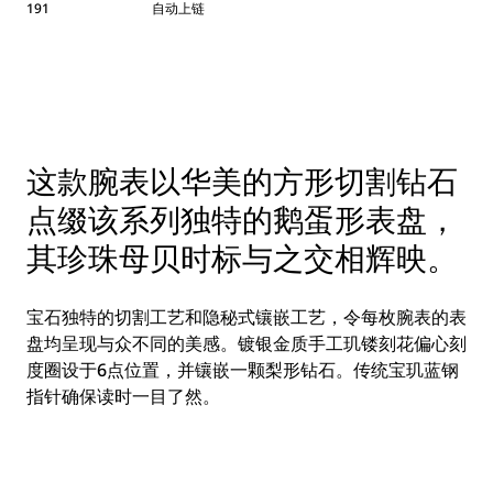
191
自动上链
这款腕表以华美的方形切割钻石
点缀该系列独特的鹅蛋形表盘，
其珍珠母贝时标与之交相辉映。
宝石独特的切割工艺和隐秘式镶嵌工艺，令每枚腕表的表
盘均呈现与众不同的美感。镀银金质手工玑镂刻花偏心刻
度圈设于6点位置，并镶嵌一颗梨形钻石。传统宝玑蓝钢
指针确保读时一目了然。