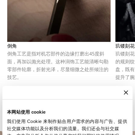
倒角
玑镂刻花
倒角工艺是指对机芯部件的边缘打磨出45度斜
玑镂刻花
面，再加以抛光处理。这种润饰工艺能清晰勾勒
的规则纹
零部件轮廓，折射光泽，尽显细微之处所倾注的
盘，既有
技艺。
提升了腕
本网站使用 cookie
我们使用 Cookie 来制作贴合用户需求的内容与广告、提供
社交媒体功能以及分析我们的流量。我们还会与社交媒