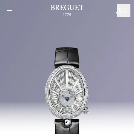
跳
转
到
主
要
内
容