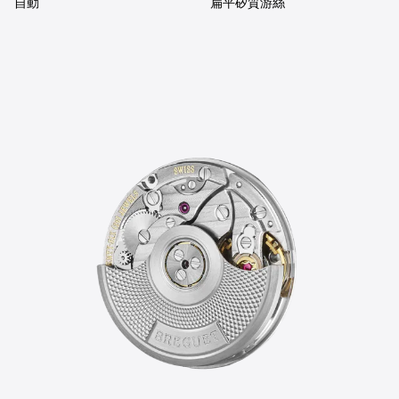
自動
扁平矽質游絲