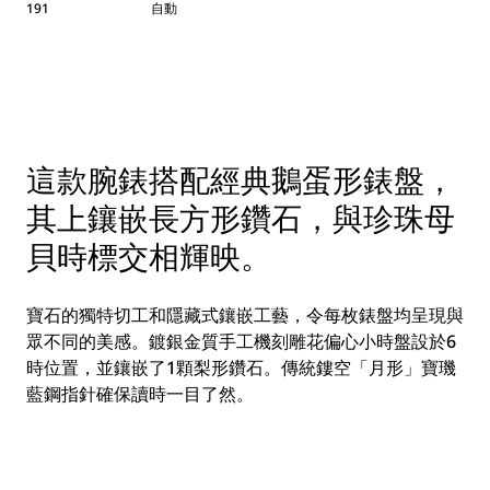
191
自動
這款腕錶搭配經典鵝蛋形錶盤，
其上鑲嵌長方形鑽石，與珍珠母
貝時標交相輝映。
寶石的獨特切工和隱藏式鑲嵌工藝，令每枚錶盤均呈現與
眾不同的美感。鍍銀金質手工機刻雕花偏心小時盤設於6
時位置，並鑲嵌了1顆梨形鑽石。傳統鏤空「月形」寶璣
藍鋼指針確保讀時一目了然。