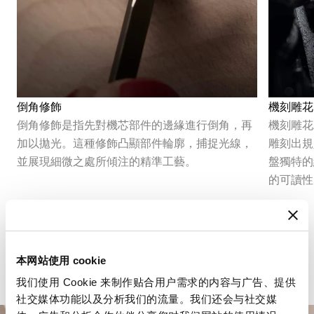
倒角修飾
機刻雕花
倒角修飾是指先對機芯部件的邊緣進行倒角，再
機刻雕花
加以拋光。這種修飾凸顯部件輪廓，捕捉光線，
雕刻出規
並展現細微之處所傾注的精準工藝。
盤獨特的
的可讀性
本网站使用 cookie
我们使用 Cookie 来制作贴合用户需求的内容与广告、提供
社交媒体功能以及分析我们的流量。我们还会与社交媒