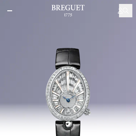
移
至
主
內
容