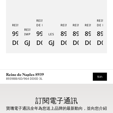
REINE DE NAPLES PHASE
REINE DE
REINE DE NAPLES 9915
DE LUNE 9935
REINE DE NAPLES 8925
REINE DE NAPLES 8918
REINE DE NAPLE
DE LUNE 
RE
REINE DE NAPLES PERLES
9915BB/58/964
9935BH/4Y/J40
8925BH/5W/J40
8918BB/5D/9
8938BB/8
8908
8
IMPÉRIALES
LES JARDINS DU PETIT TRIANON
D0
GJ29BH89254DD5J4
D0
GJE25BH20.8985DB
D0
D0
D0
D000
D
Reine de Naples 8939
預約
8939BB/6D/964 DD0D 3L
* 建議零售價
訂閱電子通訊
寶璣電子通訊全年為您送上品牌的最新動向，並向您介紹