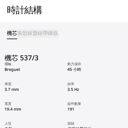
時計結構
機芯
表殼
錶盤
錶帶
鑲嵌
機芯 537/3
擺輪
動力儲存
Breguet
45 小時
厚度
頻率
3.7 mm
3.5 Hz
寬度
組件數量
19.4 mm
191
上弦
游絲