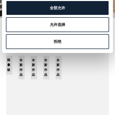
全部允许
允许选择
您也可能喜歡
拒绝
限
全
全
全
全
量
新
新
新
新
版
作
作
作
作
品
品
品
品