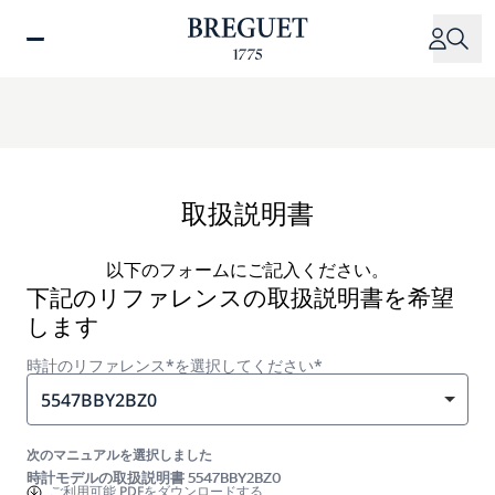
メ
イ
ン
コ
ン
テ
ン
ツ
取扱説明書
に
移
以下のフォームにご記入ください。
動
下記のリファレンスの取扱説明書を希望
します
時計のリファレンス*を選択してください*
5547BBY2BZ0
次のマニュアルを選択しました
時計モデルの取扱説明書 5547BBY2BZ0
ご利用可能
PDFをダウンロードする