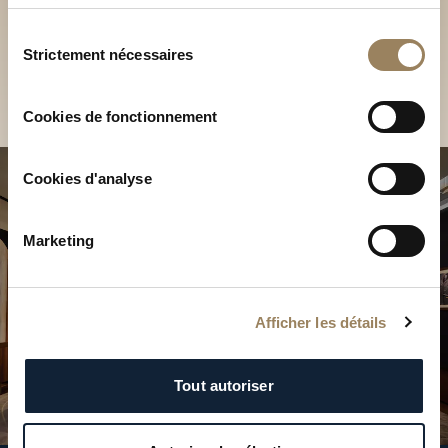
Découvrez nos collections
services.
en Boutique
Sélection
Strictement nécessaires
du
Trouver une Boutique
consentement
Cookies de fonctionnement
Cookies d'analyse
Marketing
Afficher les détails
Tout autoriser