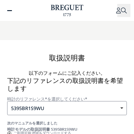
メ
イ
ン
コ
ン
テ
ン
ツ
取扱説明書
に
移
以下のフォームにご記入ください。
動
下記のリファレンスの取扱説明書を希望
します
時計のリファレンス*を選択してください*
5395BR1S9WU
次のマニュアルを選択しました
時計モデルの取扱説明書 5395BR1S9WU
ご利用可能
PDFをダウンロードする