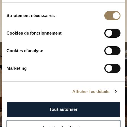
Découvrez nos collections
services.
en Boutique
Sélection
Strictement nécessaires
du
Trouver une Boutique
consentement
Cookies de fonctionnement
Cookies d'analyse
Marketing
Afficher les détails
Tout autoriser