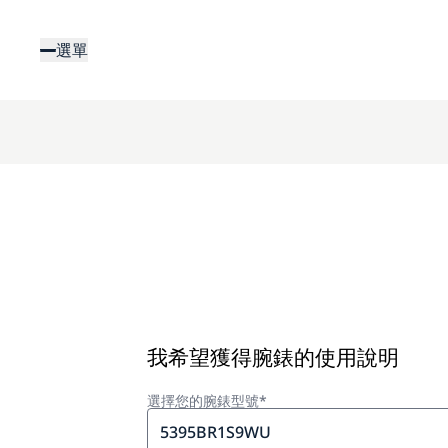
移
至
選單
主
內
容
我希望獲得腕錶的使用說明
選擇您的腕錶型號*
5395BR1S9WU