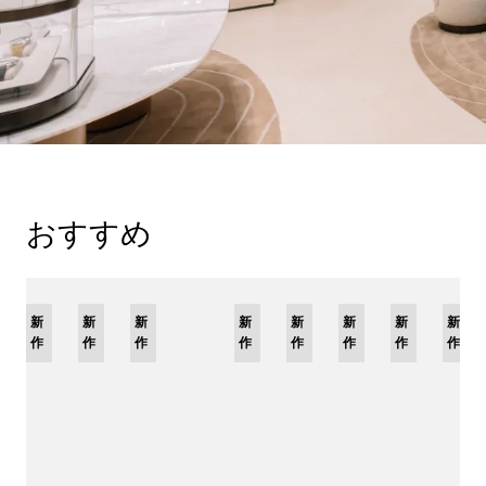
おすすめ
新
限
新
新
新
限
新
限
新
限
新
新
新
作
定
作
作
作
定
作
定
作
定
作
作
作
モ
モ
モ
モ
デ
デ
デ
デ
ル
ル
ル
ル