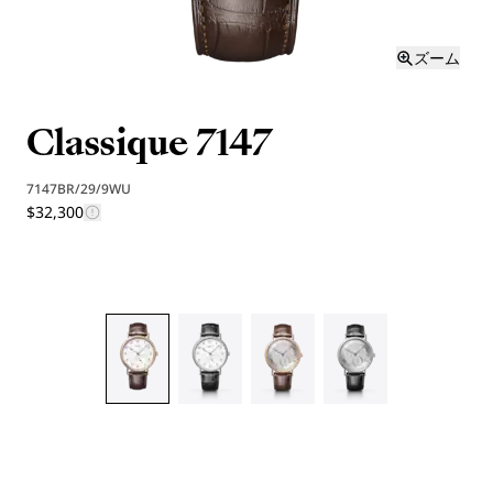
ズーム
Classique 7147
7147BR/29/9WU
$32,300