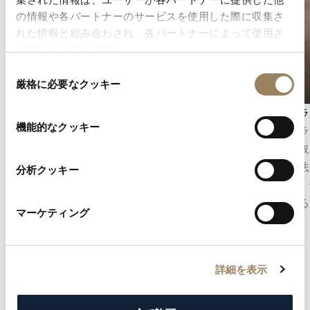
の情報や各パートナーのサービスを使用した際に収集さ
れた情報と組み合わされ、各パートナーによって使用さ
れることがあります。
同
厳格に必要なクッキー
意
の
秒表示
アングラ
選
機能的なクッキー
秒表示は、時の流れを正確に把握することを可
アングラ
択
能にします。ムーブメントの構造に応じて、セ
ジに面取
ンターセコンドとして表示される場合もあれ
上げ技法
分析クッキー
ば、文字盤のデザインに組み込まれたオフセン
反射し、
ターのスモールセコンドとして表示される場合
部に至る
マーケティング
もあります。
します。
詳細を表示