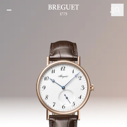
メ
イ
ン
コ
ン
テ
ン
ツ
に
移
動