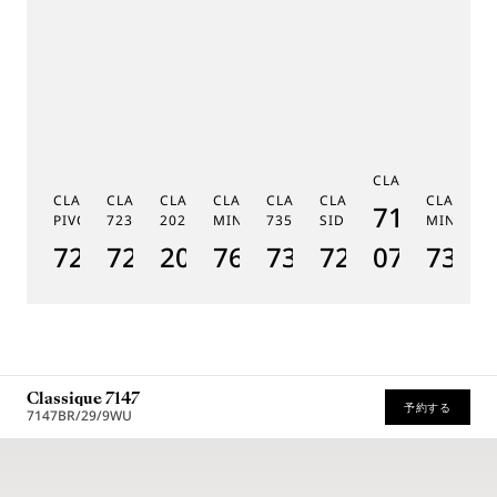
C
CLASSIQUE 7185
G
CLASSIQUE RÉGULATEUR À
CLASSIQUE PHASE DE LUNE
CLASSIQUE SOUSCRIPTION
CLASSIQUE RÉPÉTITION
CLASSIQUE TOURBILLON
CLASSIQUE TOURBILLO
CLASSIQU
MÉ
7185BH/
PIVOT MAGNÉTIQUE 7225
7235
2025
MINUTES 7637
7357
SIDÉRAL 7255
MINUTES
19
7225BH/0H/9V6
7235BH/0H/9V6
2025BH/28/9W6
7637BB/2Y/9ZU
7357BH/1H/386
7255PT/2N/9
07
7365
1
Classique 7147
予約する
7147BR/29/9WU
* 希望小売価格