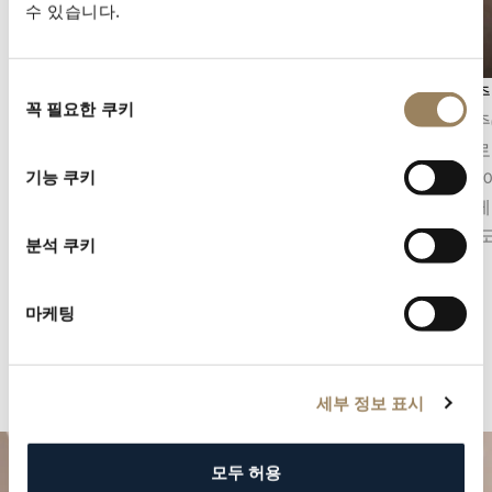
수 있습니다.
동
세컨즈 디스플레이
앙글라주
꼭 필요한 쿠키
의
세컨즈 디스플레이는 시간의 흐름을 정밀하게 파
앙글라주
선
악할 수 있게 해줍니다. 무브먼트의 구조에 따라
사선으로
택
중앙 초침 또는 다이얼 구조에 통합된 오프센터
입니다. 
기능 쿠키
스몰 세컨즈의 형태를 취할 수 있습니다.
섬세하게
한 완성
분석 쿠키
마케팅
세부 정보 표시
모두 허용