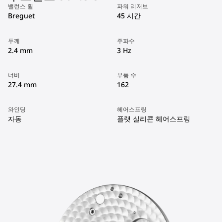
밸런스 휠
파워 리저브
Breguet
45 시간
두께
주파수
2.4 mm
3 Hz
너비
부품 수
27.4 mm
162
와인딩
헤어스프링
자동
플랫 실리콘 헤어스프링