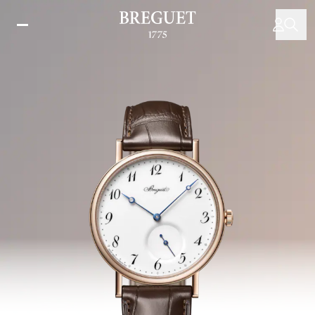
주
요
콘
텐
츠
로
건
너
뛰
기