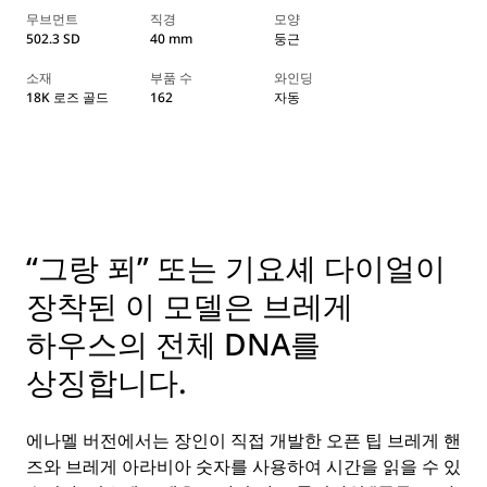
무브먼트
직경
모양
502.3 SD
40 mm
둥근
소재
부품 수
와인딩
18K 로즈 골드
162
자동
“그랑 푀” 또는 기요셰 다이얼이
장착된 이 모델은 브레게
하우스의 전체 DNA를
상징합니다.
에나멜 버전에서는 장인이 직접 개발한 오픈 팁 브레게 핸
즈와 브레게 아라비아 숫자를 사용하여 시간을 읽을 수 있