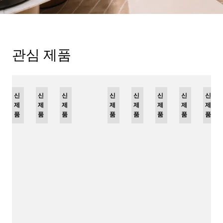
관심 제품
신
리
신
신
신
리
신
리
신
리
신
신
신
제
미
제
제
제
미
제
미
제
미
제
제
제
품
티
품
품
품
티
품
티
품
티
품
품
품
드
드
드
드
에
에
에
에
디
디
디
디
션
션
션
션