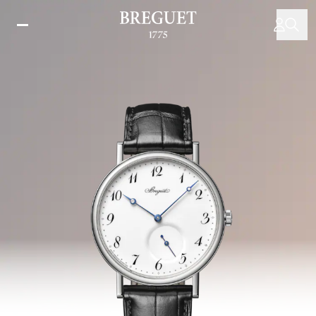
주
요
콘
텐
츠
로
건
너
뛰
기