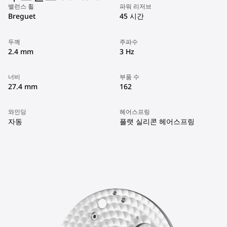
밸런스 휠
파워 리저브
Breguet
45 시간
두께
주파수
2.4 mm
3 Hz
너비
부품 수
27.4 mm
162
와인딩
헤어스프링
자동
플랫 실리콘 헤어스프링