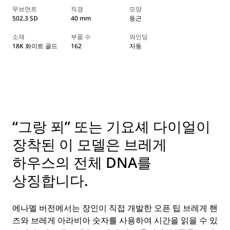
무브먼트
직경
모양
502.3 SD
40 mm
둥근
소재
부품 수
와인딩
18K 화이트 골드
162
자동
“그랑 푀” 또는 기요셰 다이얼이
장착된 이 모델은 브레게
하우스의 전체 DNA를
상징합니다.
에나멜 버전에서는 장인이 직접 개발한 오픈 팁 브레게 핸
즈와 브레게 아라비아 숫자를 사용하여 시간을 읽을 수 있