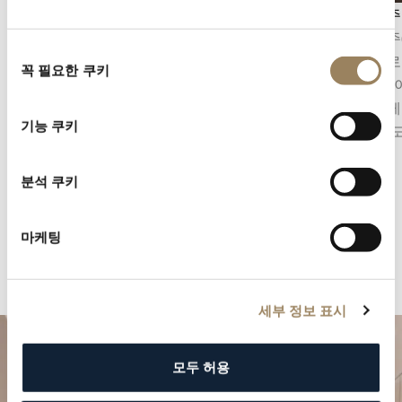
세컨즈 디스플레이
앙글라주
세컨즈 디스플레이는 시간의 흐름을 정밀하게 파
앙글라주
동
악할 수 있게 해줍니다. 무브먼트의 구조에 따라
사선으로
꼭 필요한 쿠키
의
중앙 초침 또는 다이얼 구조에 통합된 오프센터
입니다. 
선
스몰 세컨즈의 형태를 취할 수 있습니다.
섬세하게
택
기능 쿠키
한 완성
분석 쿠키
마케팅
세부 정보 표시
모두 허용