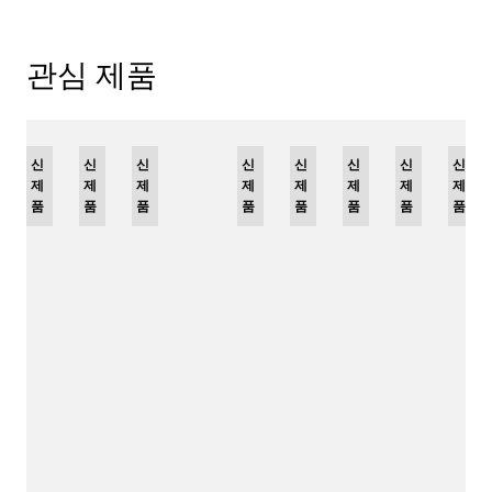
관심 제품
신
리
신
신
신
리
신
리
신
리
신
신
신
제
미
제
제
제
미
제
미
제
미
제
제
제
품
티
품
품
품
티
품
티
품
티
품
품
품
드
드
드
드
에
에
에
에
디
디
디
디
션
션
션
션
C