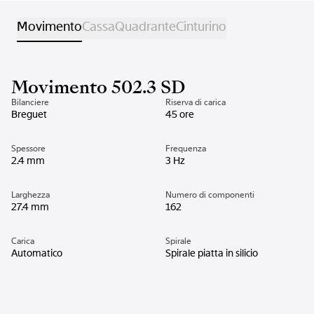
Movimento
Cassa
Quadrante
Cinturino
Movimento 502.3 SD
Bilanciere
Riserva di carica
Breguet
45 ore
Spessore
Frequenza
2.4 mm
3 Hz
Larghezza
Numero di componenti
27.4 mm
162
Carica
Spirale
Automatico
Spirale piatta in silicio