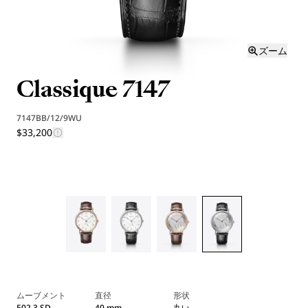
ズーム
Classique 7147
7147BB/12/9WU
$33,200
ムーブメント
直径
形状
502.3 SD
40 mm
丸い