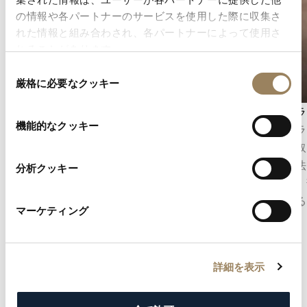
の情報や各パートナーのサービスを使用した際に収集さ
れた情報と組み合わされ、各パートナーによって使用さ
れることがあります。
同
厳格に必要なクッキー
意
の
秒表示
アングラ
選
機能的なクッキー
秒表示は、時の流れを正確に把握することを可
アングラ
択
能にします。ムーブメントの構造に応じて、セ
ジに面取
ンターセコンドとして表示される場合もあれ
上げ技法
分析クッキー
ば、文字盤のデザインに組み込まれたオフセン
反射し、
ターのスモールセコンドとして表示される場合
部に至る
マーケティング
もあります。
します。
詳細を表示