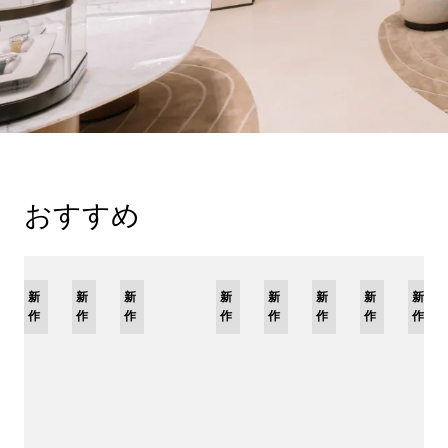
おすすめ
新
限
新
新
新
限
新
限
新
限
新
新
新
作
定
作
作
作
定
作
定
作
定
作
作
作
モ
モ
モ
モ
デ
デ
デ
デ
ル
ル
ル
ル