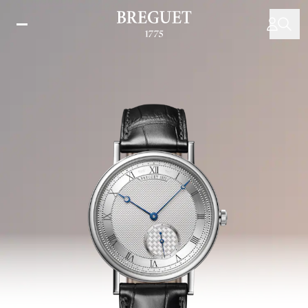
メ
イ
ン
コ
ン
テ
ン
ツ
に
移
動