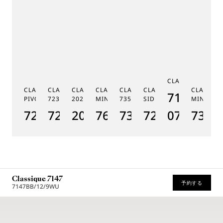
C
CLASSIQUE 7185
G
CLASSIQUE RÉGULATEUR À
CLASSIQUE PHASE DE LUNE
CLASSIQUE SOUSCRIPTION
CLASSIQUE RÉPÉTITION
CLASSIQUE TOURBILLON
CLASSIQUE TOURBILLO
CLASSIQU
MÉ
7185BH/
PIVOT MAGNÉTIQUE 7225
7235
2025
MINUTES 7637
7357
SIDÉRAL 7255
MINUTES
19
7225BH/0H/9V6
7235BH/0H/9V6
2025BH/28/9W6
7637BB/2Y/9ZU
7357BH/1H/386
7255PT/2N/9
07
7365
1
Classique 7147
予約する
7147BB/12/9WU
* 希望小売価格