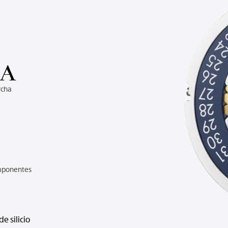
QA
rcha
mponentes
de silicio