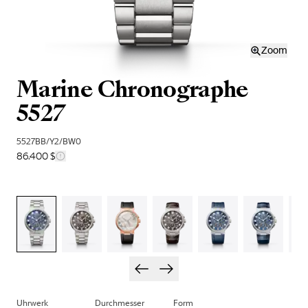
Zoom
Marine Chronographe
5527
5527BB/Y2/BW0
86.400 $
Uhrwerk
Durchmesser
Form