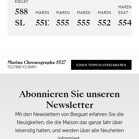
EQUATION MARCHANTE 5887
MARINE A
5887PT/YS/PW0
MARINE 5517
MARINE HORA MUNDI 5555
MARINE HORA MUNDI 5557
MARINE CHRONOGRA
5547
SL
5517BR/Y2/9ZU
5555BH/YS/9WV
5557BR/YS/5W
5527BR/G
5547
Marine Chronographe 5527
EINEN TERMIN VEREINBAREN
5527BB/Y2/BW0
Unverbindliche Preisempfehlung (inkl. MwSt.)
Abonnieren Sie unseren
Newsletter
Mit den Newslettern von Breguet erfahren Sie die
Neuigkeiten, die die Maison das ganze Jahr über
lebendig halten, und werden über alle Neuheiten
informiert.