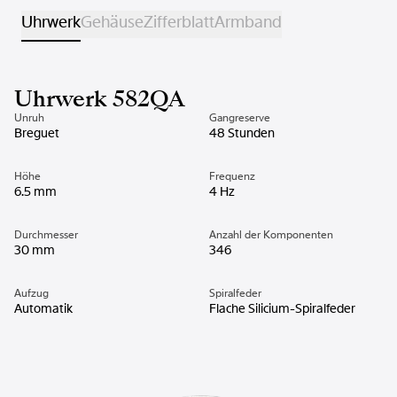
Uhrwerk
Gehäuse
Zifferblatt
Armband
Uhrwerk 582QA
Unruh
Gangreserve
Breguet
48 Stunden
Höhe
Frequenz
6.5 mm
4 Hz
Durchmesser
Anzahl der Komponenten
30 mm
346
Aufzug
Spiralfeder
Automatik
Flache Silicium-Spiralfeder