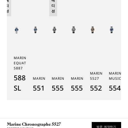
에
에
디
디
션
션
MARINE TOURBILLON
EQUATION MARCHANTE
5887
MARINE CHRONOGR
MARINE 
5887PT/YS/PW0
MARINE 5517
MARINE HORA MUNDI 5555
MARINE HORA MUNDI 5557
5527
MUSICALE
SL
5517BR/Y2/9ZU
5555BH/YS/9WV
5557BR/YS/5WV
5527BR/G3
5547T
Marine Chronographe 5527
방문 예약하기