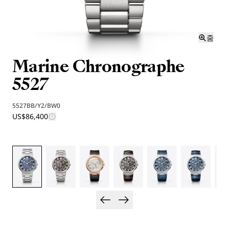
줌
Marine Chronographe
5527
5527BB/Y2/BW0
US$86,400