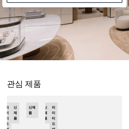
관심 제품
리
신
신제
신
리
미
제
품
제
미
티
품
품
티
드
드