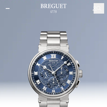
주
요
콘
텐
츠
로
건
너
뛰
기