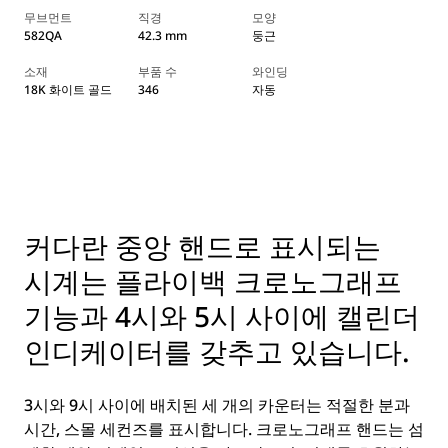
무브먼트
직경
모양
582QA
42.3 mm
둥근
소재
부품 수
와인딩
18K 화이트 골드
346
자동
커다란 중앙 핸드로 표시되는
시계는 플라이백 크로노그래프
기능과 4시와 5시 사이에 캘린더
인디케이터를 갖추고 있습니다.
3시와 9시 사이에 배치된 세 개의 카운터는 적절한 분과
시간, 스몰 세컨즈를 표시합니다. 크로노그래프 핸드는 섬