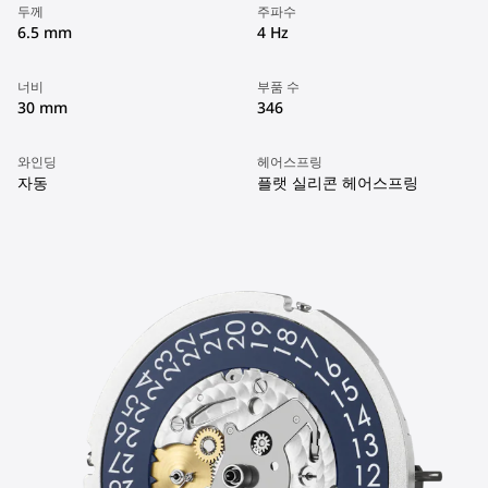
두께
주파수
6.5 mm
4 Hz
너비
부품 수
30 mm
346
와인딩
헤어스프링
자동
플랫 실리콘 헤어스프링