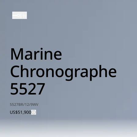
주
요
메뉴
콘
텐
츠
로
Marine
건
너
뛰
Chronographe
기
5527
5527BR/12/9WV
US$51,900