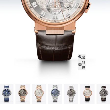
줌
뒷
면