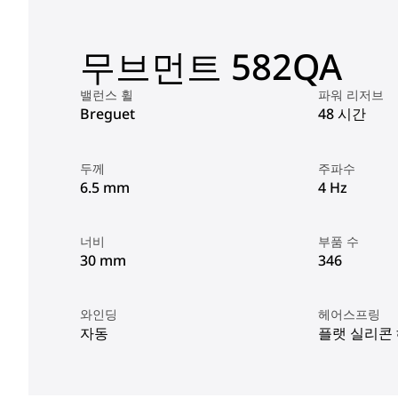
무브먼트 582QA
밸런스 휠
파워 리저브
Breguet
48 시간
두께
주파수
6.5 mm
4 Hz
너비
부품 수
30 mm
346
와인딩
헤어스프링
자동
플랫 실리콘