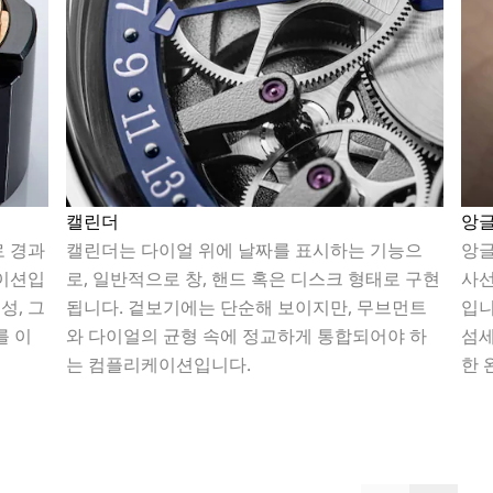
캘린더
앙
로 경과
캘린더는 다이얼 위에 날짜를 표시하는 기능으
앙글
케이션입
로, 일반적으로 창, 핸드 혹은 디스크 형태로 구현
사선
성, 그
됩니다. 겉보기에는 단순해 보이지만, 무브먼트
입니
를 이
와 다이얼의 균형 속에 정교하게 통합되어야 하
섬세
는 컴플리케이션입니다.
한 