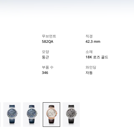
무브먼트
직경
582QA
42.3 mm
모양
소재
둥근
18K 로즈 골드
부품 수
와인딩
346
자동