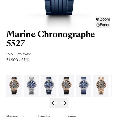
Zoom
Fondo
Marine Chronographe
5527
5527BB/Y2/5WV
51.900 US$
Movimiento
Diámetro
Forma