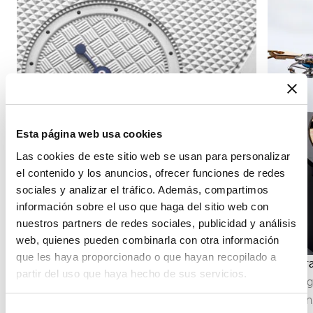
Esta página web usa cookies
Las cookies de este sitio web se usan para personalizar
el contenido y los anuncios, ofrecer funciones de redes
sociales y analizar el tráfico. Además, compartimos
información sobre el uso que haga del sitio web con
nuestros partners de redes sociales, publicidad y análisis
web, quienes pueden combinarla con otra información
que les haya proporcionado o que hayan recopilado a
Indicación de los segundos
Cronógr
partir del uso que haya hecho de sus servicios.
La indicación de los segundos permite seguir
El cronó
con precisión el transcurso del tiempo. Según la
precisió
Selección