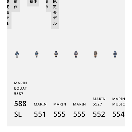
限
新
新作
新
限
定
作
作
定
モ
モ
デ
デ
ル
ル
MARINE TOURBILLON
EQUATION MARCHANTE
5887
MARINE CHRONOGR
MARINE 
5887PT/YS/PW0
MARINE 5517
MARINE HORA MUNDI 5555
MARINE HORA MUNDI 5557
5527
MUSICALE
SL
5517BR/Y2/9ZU
5555BH/YS/9WV
5557BR/YS/5WV
5527BR/G3
5547T