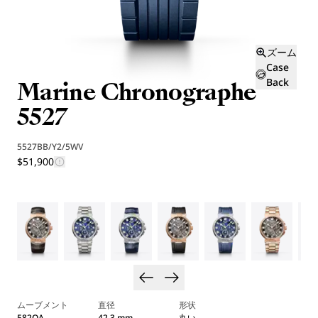
ズーム
Case
Marine Chronographe
Back
5527
5527BB/Y2/5WV
$51,900
ムーブメント
直径
形状
582QA
42.3 mm
丸い