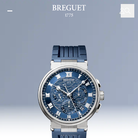
メ
イ
ン
コ
ン
テ
ン
ツ
に
移
動