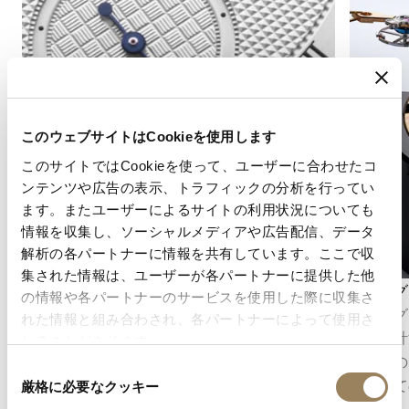
このウェブサイトはCookieを使用します
このサイトではCookieを使って、ユーザーに合わせたコ
ンテンツや広告の表示、トラフィックの分析を行ってい
ます。またユーザーによるサイトの利用状況についても
情報を収集し、ソーシャルメディアや広告配信、データ
解析の各パートナーに情報を共有しています。ここで収
集された情報は、ユーザーが各パートナーに提供した他
秒表示
クロノグ
の情報や各パートナーのサービスを使用した際に収集さ
秒表示は、時の流れを正確に把握することを可
クロノグ
れた情報と組み合わされ、各パートナーによって使用さ
能にします。ムーブメントの構造に応じて、セ
精密に計
れることがあります。
ンターセコンドとして表示される場合もあれ
は、その
同
ば、文字盤のデザインに組み込まれたオフセン
械として
厳格に必要なクッキー
意