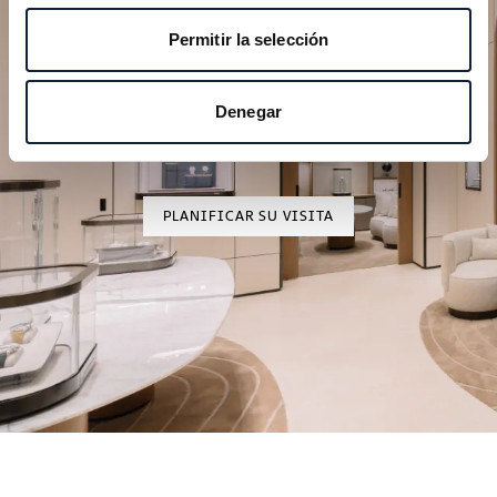
Permitir la selección
Planifique su momento de
excepción
Denegar
Explore nuestras creaciones relojeras en una de
nuestras boutiques.
PLANIFICAR SU VISITA