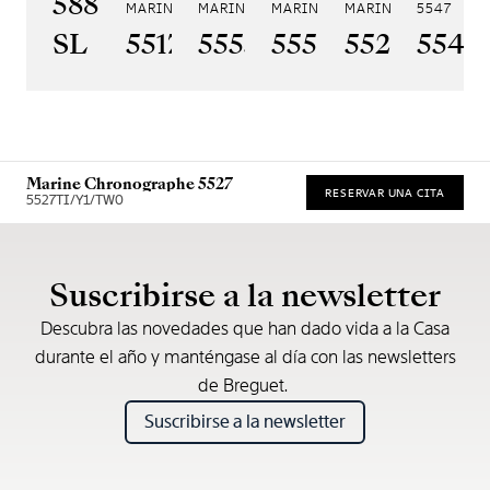
5887PT/YS/PW0
MARINE 5517
MARINE HORA MUNDI 5555
MARINE HORA MUNDI 5557
MARINE CHRONOGRA
5547
SL
5517BR/Y2/9ZU
5555BH/YS/9WV
5557BR/YS/5W
5527BR/G
5547
Marine Chronographe 5527
RESERVAR UNA CITA
5527TI/Y1/TW0
* Precio de venta recomendado
Suscribirse a la newsletter
Descubra las novedades que han dado vida a la Casa
durante el año y manténgase al día con las newsletters
de Breguet.
Suscribirse a la newsletter