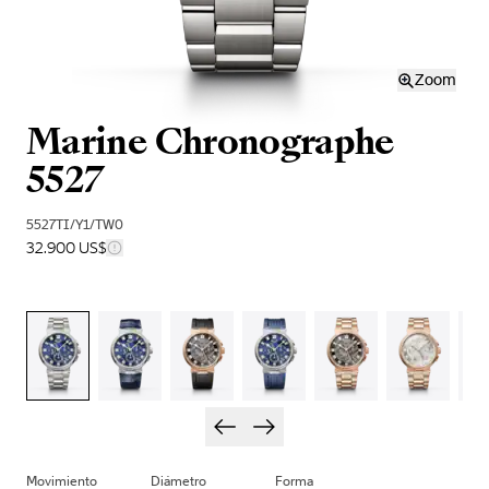
Zoom
Marine Chronographe
5527
5527TI/Y1/TW0
32.900 US$
Movimiento
Diámetro
Forma