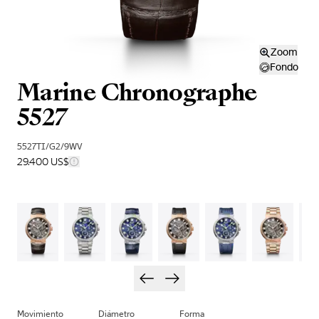
Zoom
Fondo
Marine Chronographe
5527
5527TI/G2/9WV
29.400 US$
Movimiento
Diámetro
Forma