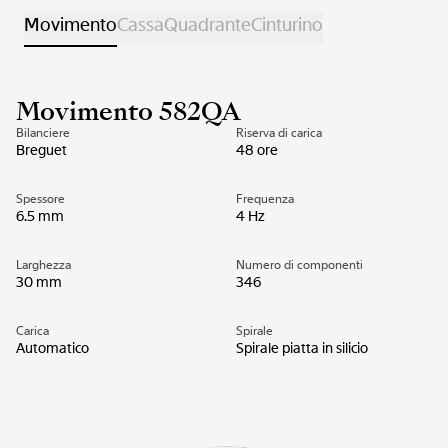
Movimento
Cassa
Quadrante
Cinturino
Movimento 582QA
Bilanciere
Riserva di carica
Breguet
48 ore
Spessore
Frequenza
6.5 mm
4 Hz
Larghezza
Numero di componenti
30 mm
346
Carica
Spirale
Automatico
Spirale piatta in silicio