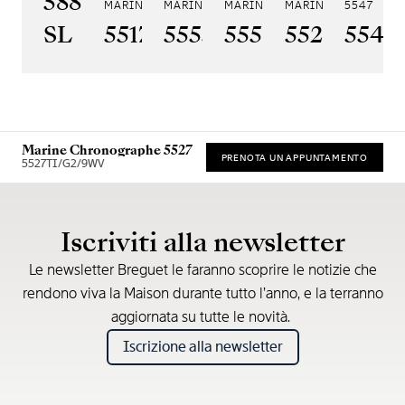
5887PT/YS/PW0
MARINE 5517
MARINE HORA MUNDI 5555
MARINE HORA MUNDI 5557
MARINE CHRONOGRA
5547
SL
5517BR/Y2/9ZU
5555BH/YS/9WV
5557BR/YS/5W
5527BR/G
5547
Marine Chronographe 5527
PRENOTA UN APPUNTAMENTO
5527TI/G2/9WV
* Prezzo di vendita consigliato
Iscriviti alla newsletter
Le newsletter Breguet le faranno scoprire le notizie che
rendono viva la Maison durante tutto l’anno, e la terranno
aggiornata su tutte le novità.
Iscrizione alla newsletter