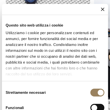
Questo sito web utilizza i cookie
Utilizziamo i cookie per personalizzare contenuti ed
annunci, per fornire funzionalità dei social media e per
analizzare il nostro traffico. Condividiamo inoltre
informazioni sul modo in cui utilizzi il nostro sito con i
nostri partner che si occupano di analisi dei dati web,
pubblicità e social media, i quali potrebbero combinarle
con altre informazioni che hai fornito loro o che hanno
raccolto dal tuo utilizzo dei loro servizi.
Selezione
Strettamente necessari
del
consenso
Indicazione dei secondi
Cronogr
Funzionali
L’indicazione dei secondi permette di seguire
Il cronog