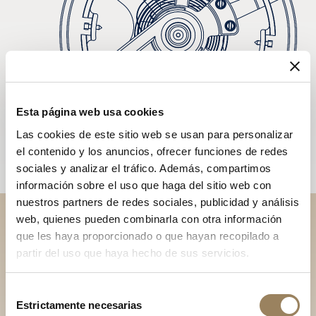
Esta página web usa cookies
Las cookies de este sitio web se usan para personalizar
el contenido y los anuncios, ofrecer funciones de redes
sociales y analizar el tráfico. Además, compartimos
información sobre el uso que haga del sitio web con
nuestros partners de redes sociales, publicidad y análisis
web, quienes pueden combinarla con otra información
Descubra nuestras
que les haya proporcionado o que hayan recopilado a
partir del uso que haya hecho de sus servicios.
colecciones en boutique
Encontrar una boutique
Selección
Estrictamente necesarias
de