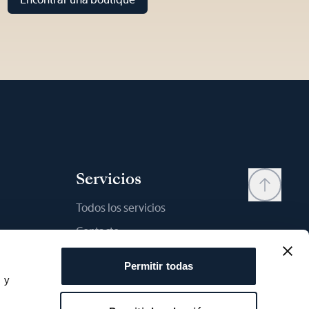
Servicios
Todos los servicios
Contacto
My account
Permitir todas
Lista de deseos
s y
s
Manual del usario