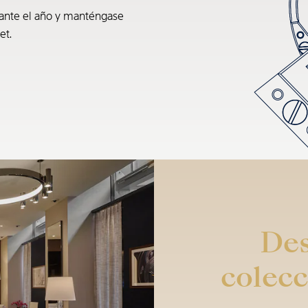
rante el año y manténgase
et.
Des
colecc