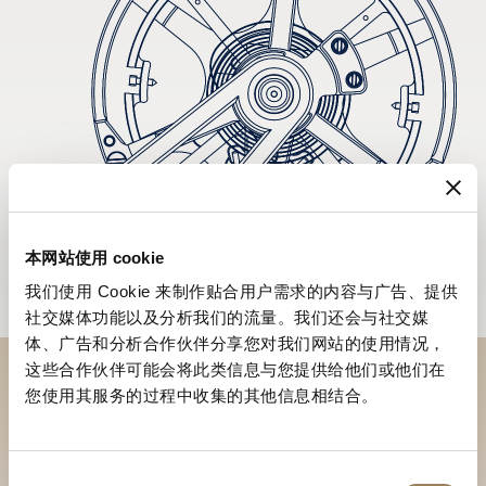
本网站使用 cookie
我们使用 Cookie 来制作贴合用户需求的内容与广告、提供
社交媒体功能以及分析我们的流量。我们还会与社交媒
体、广告和分析合作伙伴分享您对我们网站的使用情况，
这些合作伙伴可能会将此类信息与您提供给他们或他们在
您使用其服务的过程中收集的其他信息相结合。
於專賣店探索品牌系列作品
尋找專賣店
同