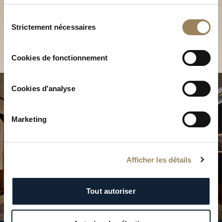
Découvrez nos collections
services.
en Boutique
Sélection
Strictement nécessaires
du
Trouver une Boutique
consentement
Cookies de fonctionnement
Cookies d'analyse
Marketing
Afficher les détails
Tout autoriser