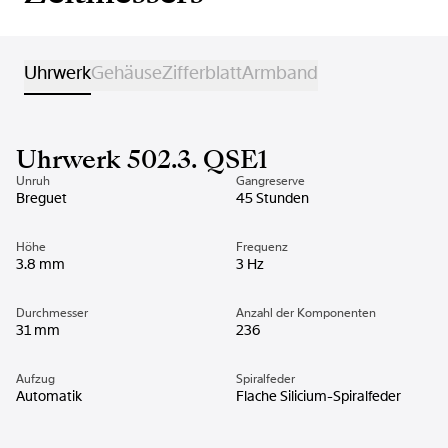
Uhrwerk
Gehäuse
Zifferblatt
Armband
Uhrwerk 502.3. QSE1
Unruh
Gangreserve
Breguet
45 Stunden
Höhe
Frequenz
3.8 mm
3 Hz
Durchmesser
Anzahl der Komponenten
31 mm
236
Aufzug
Spiralfeder
Automatik
Flache Silicium-Spiralfeder