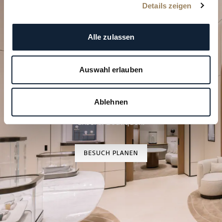
Details zeigen
Alle zulassen
Auswahl erlauben
Planen Sie Ihren besonderen
Moment
Ablehnen
Entdecken Sie unsere Uhrenkreationen in einer
unserer Boutiquen.
BESUCH PLANEN