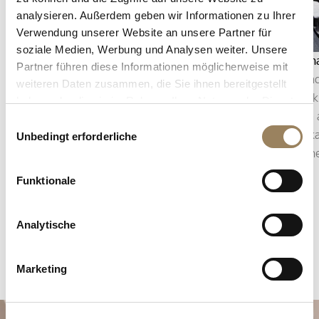
analysieren. Außerdem geben wir Informationen zu Ihrer
Verwendung unserer Website an unsere Partner für
soziale Medien, Werbung und Analysen weiter. Unsere
Sekundenanzeige
Mondph
Partner führen diese Informationen möglicherweise mit
Die Sekundenanzeige ermöglicht es, den Ablauf
Die Mond
weiteren Daten zusammen, die Sie ihnen bereitgestellt
der Zeit präzise zu verfolgen. Je nach
Mondzykl
haben oder die sie im Rahmen Ihrer Nutzung der Dienste
Konstruktion des Uhrwerks kann sie in Form
zugleich
gesammelt haben.
Einwilligungsauswahl
eines zentralen Sekundenzeigers oder einer
Komplika
Unbedingt erforderliche
dezentral angeordneten kleinen Sekunde
poetisch
erscheinen, die in die Architektur des Zifferblatts
Funktionale
integriert ist.
Analytische
Marketing