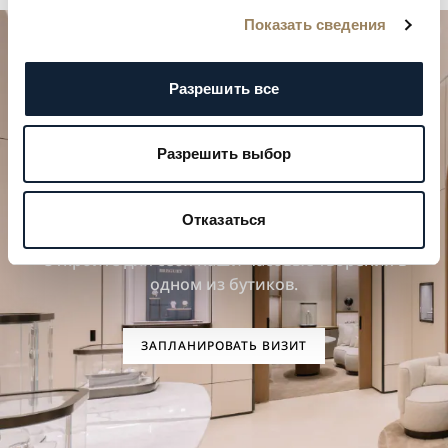
Показать сведения
Разрешить все
Разрешить выбор
Спланируйте свой особенный
момент
Отказаться
Откройте для себя наши часовые творения в
одном из бутиков.
ЗАПЛАНИРОВАТЬ ВИЗИТ