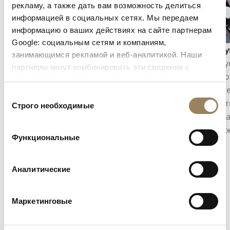
рекламу, а также дать вам возможность делиться
информацией в социальных сетях. Мы передаем
информацию о ваших действиях на сайте партнерам
Google: социальным сетям и компаниям,
Индикация секунд
Фаза Л
занимающимся рекламой и веб-аналитикой. Наши
Индикация секунд позволяет точно
Фаза Лу
партнеры могут комбинировать эти сведения с
отслеживать течение времени. В
лунного
предоставленной вами информацией, а также
зависимости от конструкции механизма
одновр
данными, которые они получили при использовании
Выбор
она может принимать форму центральной
декорат
вами их сервисов.
Строго необходимые
согласия
секундной стрелки или смещённой малой
считыва
секундной стрелки, интегрированной в
изображ
Функциональные
архитектуру циферблата.
Аналитические
Маркетинговые