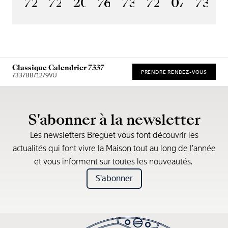
7225BH/0H/9V6
7235BH/0H/9V6
2025BH/28/9W6
7637BB/2Y/9ZU
7357BH/1H/386
7255PT/2N/
07
7365
1
Classique Calendrier 7337
PRENDRE RENDEZ-VOUS
7337BB/12/9VU
* Recommended retail price
S'abonner à la newsletter
Les newsletters Breguet vous font découvrir les
actualités qui font vivre la Maison tout au long de l’année
et vous informent sur toutes les nouveautés.
S'abonner