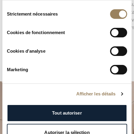
précision l’écoulement du temps.
lunaire s
Sélection
Selon la construction du mouvement, il peut
Complicat
Strictement nécessaires
du
prendre la forme d’une seconde centrale ou
décorativ
consentement
d’une petite seconde décentrée, intégrée à
représent
Cookies de fonctionnement
l’architecture du cadran.
Cookies d'analyse
Marketing
Afficher les détails
Tout autoriser
Autoriser la sélection