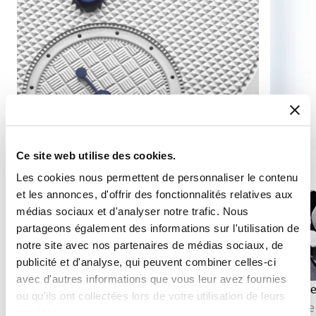
Ce site web utilise des cookies.
Les cookies nous permettent de personnaliser le contenu
et les annonces, d'offrir des fonctionnalités relatives aux
médias sociaux et d'analyser notre trafic. Nous
partageons également des informations sur l'utilisation de
notre site avec nos partenaires de médias sociaux, de
publicité et d'analyse, qui peuvent combiner celles-ci
avec d'autres informations que vous leur avez fournies
Affichage seconde
Phase de
ou qu'ils ont collectées lors de votre utilisation de leurs
L’affichage de la seconde permet de suivre avec
La phase 
services.