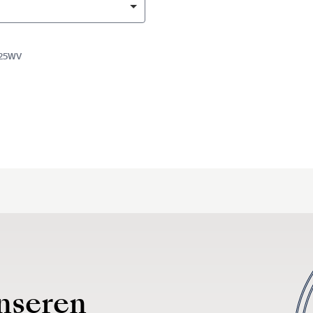
925WV
nseren