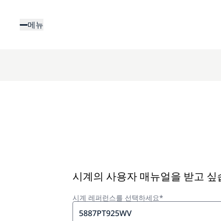
주
요
메뉴
콘
텐
츠
로
건
너
뛰
기
시계의 사용자 매뉴얼을 받고 
시계 레퍼런스를 선택하세요*
5887PT925WV