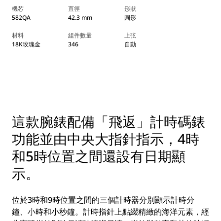
機芯
直徑
形狀
582QA
42.3 mm
圓形
材料
組件數量
上弦
18K玫瑰金
346
自動
這款腕錶配備「飛返」計時碼錶
功能並由中央大指針指示，4時
和5時位置之間還設有日期顯
示。
位於3時和9時位置之間的三個計時器分別顯示計時分
鐘、小時和小秒鐘。計時指針上點綴精緻的海洋元素，經