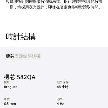
典寶璣指針則確保讀時清晰易讀。指針與數字和其他時標
一樣，均採用夜光設計，即使在暗處也能輕鬆讀取時間。
時計結構
機芯
表殼
錶盤
錶帶
機芯 582QA
擺輪
動力儲存
Breguet
48 小時
厚度
頻率
6.5 mm
4 Hz