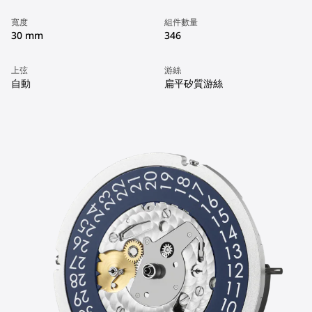
寬度
組件數量
30 mm
346
上弦
游絲
自動
扁平矽質游絲