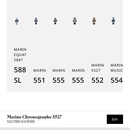
MARINE TOURBILLON
EQUATION MARCHANTE
5887
MARINE CHRONOGR
MARINE 
5887PT/YS/PW0
MARINE 5517
MARINE HORA MUNDI 5555
MARINE HORA MUNDI 5557
5527
MUSICALE
SL
5517BR/Y2/9ZU
5555BH/YS/9WV
5557BR/YS/5WV
5527BR/G3
5547T
Marine Chronographe 5527
預約
5527BR/G3/RW0