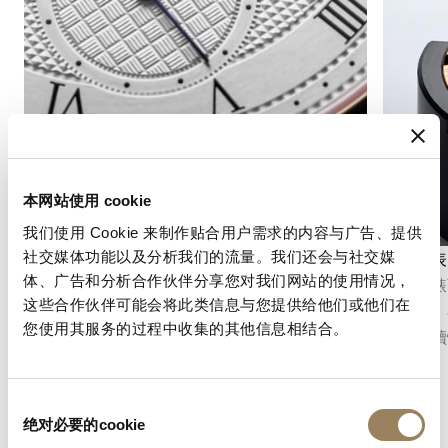
本网站使用 cookie
我们使用 Cookie 来制作贴合用户需求的内容与广告、提供
社交媒体功能以及分析我们的流量。我们还会与社交媒
秒數顯示
計時碼表
体、广告和分析合作伙伴分享您对我们网站的使用情况，
秒針顯示功能可以精確地指示時間的流逝。根據
計時碼錶
这些合作伙伴可能会将此类信息与您提供给他们或他们在
機芯的不同結構，它可以採用中央秒針或偏心小
短時間。
您使用其服务的过程中收集的其他信息相结合。
秒盤，並融入錶盤的整體佈局之中。
能、可讀
同
绝对必要的cookie
意