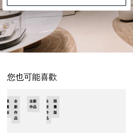
您也可能喜歡
限
全
全新
全
限
量
新
作品
新
量
版
作
作
版
品
品