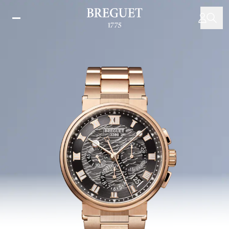
移
至
主
內
容