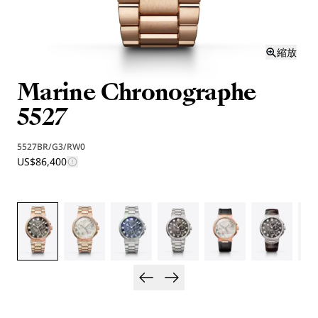
縮放
Marine Chronographe
5527
5527BR/G3/RW0
US$86,400