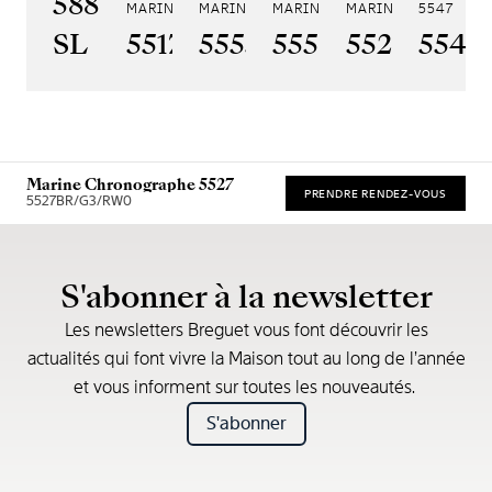
5887PT/YS/PW0
MARINE 5517
MARINE HORA MUNDI 5555
MARINE HORA MUNDI 5557
MARINE CHRONOGRA
5547
SL
5517BR/Y2/9ZU
5555BH/YS/9WV
5557BR/YS/5W
5527BR/G
5547
Marine Chronographe 5527
PRENDRE RENDEZ-VOUS
5527BR/G3/RW0
* Recommended retail price
S'abonner à la newsletter
Les newsletters Breguet vous font découvrir les
actualités qui font vivre la Maison tout au long de l’année
et vous informent sur toutes les nouveautés.
S'abonner