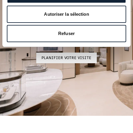
Planifiez votre moment
Autoriser la sélection
d’exception
Explorez nos créations horlogères dans l’une de nos
Refuser
boutiques.
PLANIFIER VOTRE VISITE