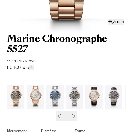
Zoom
Marine Chronographe
5527
5527BR/G3/RW0
86 400 $US
Mouvement
Diamètre
Forme