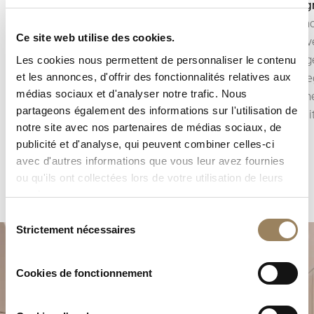
Affichage seconde
Chronog
L’affichage de la seconde permet de suivre avec
Le chron
Ce site web utilise des cookies.
précision l’écoulement du temps.
courts a
Selon la construction du mouvement, il peut
l’affichag
Les cookies nous permettent de personnaliser le contenu
et les annonces, d'offrir des fonctionnalités relatives aux
prendre la forme d’une seconde centrale ou
Chez Breg
médias sociaux et d'analyser notre trafic. Nous
d’une petite seconde décentrée, intégrée à
une reche
partageons également des informations sur l'utilisation de
l’architecture du cadran.
de fiabil
notre site avec nos partenaires de médias sociaux, de
publicité et d'analyse, qui peuvent combiner celles-ci
avec d'autres informations que vous leur avez fournies
ou qu'ils ont collectées lors de votre utilisation de leurs
services.
Sélection
Strictement nécessaires
du
consentement
Cookies de fonctionnement