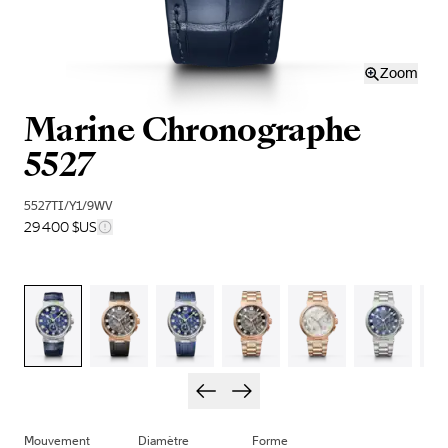
Zoom
Marine Chronographe
5527
5527TI/Y1/9WV
29 400 $US
Mouvement
Diamètre
Forme