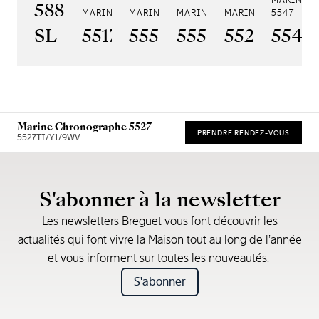
MARINE A
5887PT/YS/PW0
MARINE 5517
MARINE HORA MUNDI 5555
MARINE HORA MUNDI 5557
MARINE CHRONOGRA
5547
SL
5517BR/Y2/9ZU
5555BH/YS/9WV
5557BR/YS/5W
5527BR/G
5547
Marine Chronographe 5527
PRENDRE RENDEZ-VOUS
5527TI/Y1/9WV
* Recommended retail price
S'abonner à la newsletter
Les newsletters Breguet vous font découvrir les
actualités qui font vivre la Maison tout au long de l’année
et vous informent sur toutes les nouveautés.
S'abonner