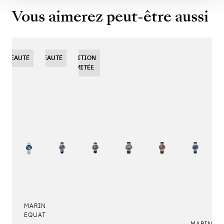
Vous aimerez peut-être aussi
OUVEAUTÉ
NOUVEAUTÉ
NOUVEAUTÉ
EDITION
LIMITÉE
MARINE TOURBILLON
EQUATION MARCHANTE 5887