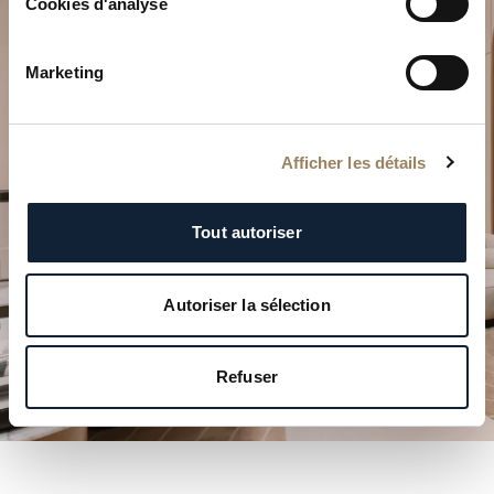
Cookies d'analyse
Planifiez votre moment
Marketing
d’exception
Explorez nos créations horlogères dans l’une de nos
boutiques.
Afficher les détails
PLANIFIER VOTRE VISITE
Tout autoriser
Autoriser la sélection
Refuser