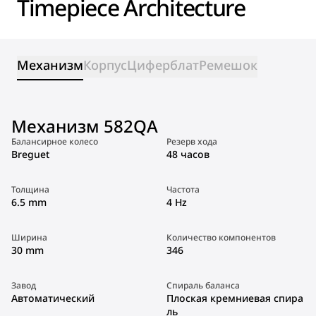
Timepiece Architecture
Механизм
Корпус
Циферблат
Ремешок
Механизм 582QA
Балансирное колесо
Резерв хода
Breguet
48 часов
Толщина
Частота
6.5 mm
4 Hz
Ширина
Количество компонентов
30 mm
346
Завод
Спираль баланса
Автоматический
Плоская кремниевая спира
ль