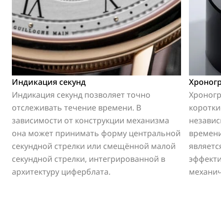
Индикация секунд
Хроног
Индикация секунд позволяет точно
Хроногр
отслеживать течение времени. В
коротки
зависимости от конструкции механизма
независ
она может принимать форму центральной
времени
секундной стрелки или смещённой малой
являетс
секундной стрелки, интегрированной в
эффекти
архитектуру циферблата.
механич