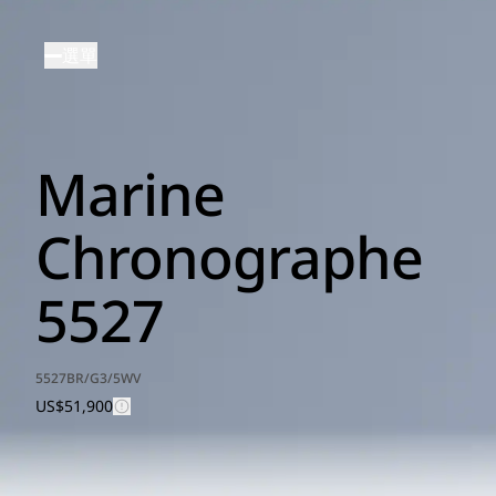
移
至
選單
主
內
容
Marine
Chronographe
5527
5527BR/G3/5WV
US$51,900