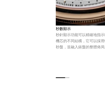
秒數顯示
秒針顯示功能可以精確地指示
機芯的不同結構，它可以採用
秒盤，並融入錶盤的整體佈局