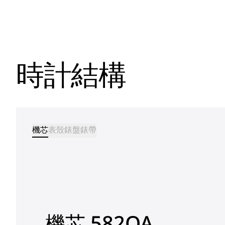
時計結構
機芯
表殼
錶盤
錶帶
機芯 582QA