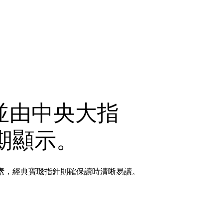
並由中央大指
期顯示。
素，經典寶璣指針則確保讀時清晰易讀。