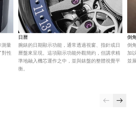
日曆
倒
準測量
腕錶的日期顯示功能，通常透過視窗、指針或日
倒
了對性
曆盤來呈現。這項顯示功能外觀簡約，但講求精
加
準地融入機芯運作之中，並與錶盤的整體視覺平
並
衡。