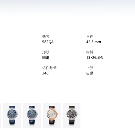
機芯
直徑
582QA
42.3 mm
形狀
材料
圓形
18K玫瑰金
組件數量
上弦
346
自動