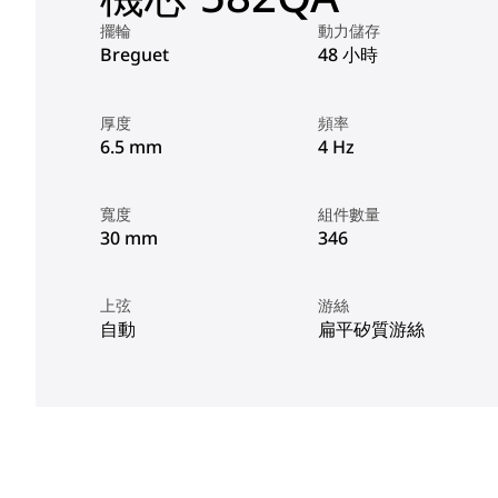
擺輪
動力儲存
Breguet
48 小時
厚度
頻率
6.5 mm
4 Hz
寬度
組件數量
30 mm
346
上弦
游絲
自動
扁平矽質游絲