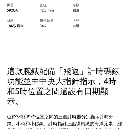
機芯
直徑
形狀
582QA
42.3 mm
圓形
材料
組件數量
上弦
18K玫瑰金
346
自動
這款腕錶配備「飛返」計時碼錶
功能並由中央大指針指示，4時
和5時位置之間還設有日期顯
示。
位於3時和9時位置之間的三個計時器分別顯示計時分
鐘、小時和小秒鐘。計時指針上點綴精緻的海洋元素，經