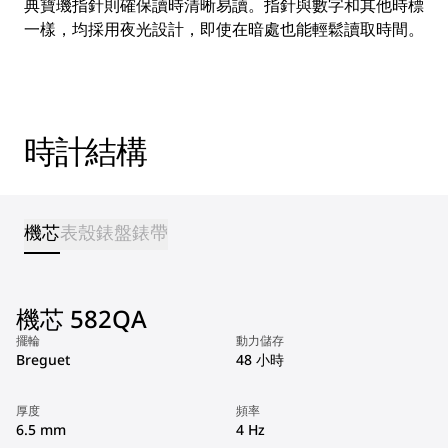
典寶璣指針則確保讀時清晰易讀。指針與數字和其他時標
一樣，均採用夜光設計，即使在暗處也能輕鬆讀取時間。
時計結構
機芯
表殼
錶盤
錶帶
機芯 582QA
擺輪
動力儲存
Breguet
48 小時
厚度
頻率
6.5 mm
4 Hz