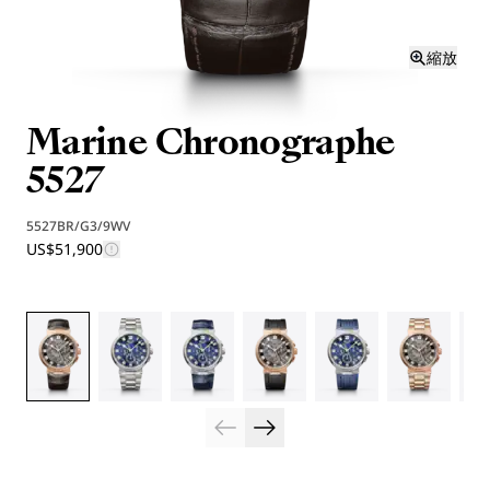
縮放
Marine Chronographe
5527
5527BR/G3/9WV
US$51,900