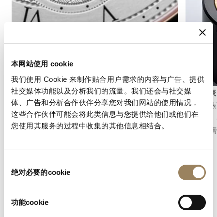
本网站使用 cookie
我们使用 Cookie 来制作贴合用户需求的内容与广告、提供
社交媒体功能以及分析我们的流量。我们还会与社交媒
秒數顯示
計時碼表
体、广告和分析合作伙伴分享您对我们网站的使用情况，
秒針顯示功能可以精確地指示時間的流逝。根據
計時碼錶
这些合作伙伴可能会将此类信息与您提供给他们或他们在
機芯的不同結構，它可以採用中央秒針或偏心小
短時間。
您使用其服务的过程中收集的其他信息相结合。
秒盤，並融入錶盤的整體佈局之中。
能、可讀
同
绝对必要的cookie
意
选
择
功能cookie