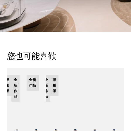
您也可能喜歡
限
全
全新
全
限
量
新
作品
新
量
版
作
作
版
品
品