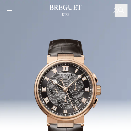
移
至
主
內
容