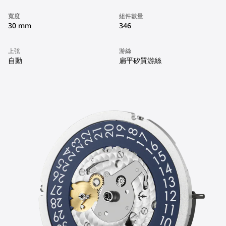
寬度
組件數量
30 mm
346
上弦
游絲
自動
扁平矽質游絲