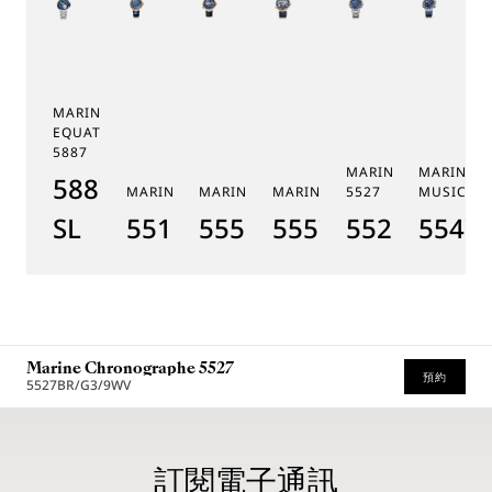
MARINE TOURBILLON
EQUATION MARCHANTE
5887
MARINE CHRONOGR
MARINE 
5887PT/YS/PW0
MARINE 5517
MARINE HORA MUNDI 5555
MARINE HORA MUNDI 5557
5527
MUSICALE
SL
5517BR/Y2/9ZU
5555BH/YS/9WV
5557BR/YS/5WV
5527TI/Y1
5547T
Marine Chronographe 5527
預約
5527BR/G3/9WV
* 建議零售價
訂閱電子通訊