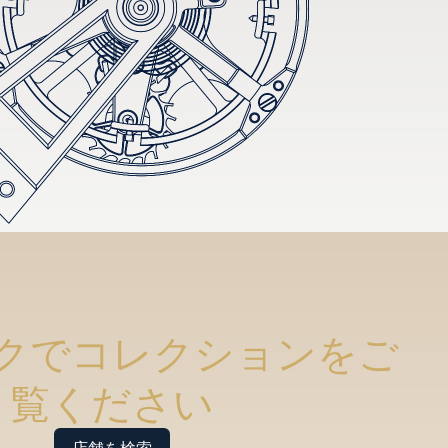
クでコレクションをご
覧ください