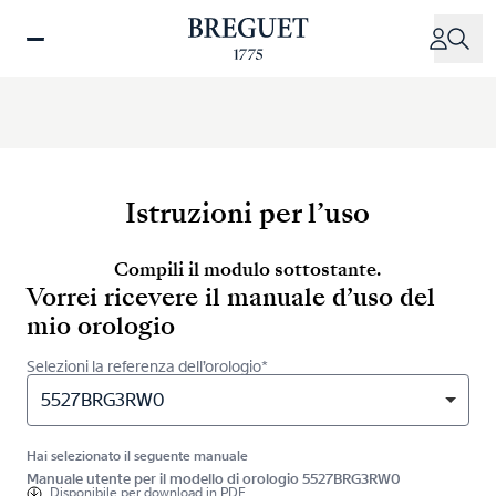
Salta
al
contenuto
principale
Istruzioni per l’uso
Compili il modulo sottostante.
Vorrei ricevere il manuale d’uso del
mio orologio
Selezioni la referenza dell’orologio*
5527BRG3RW0
Hai selezionato il seguente manuale
Manuale utente per il modello di orologio 5527BRG3RW0
Disponibile per
download in PDF