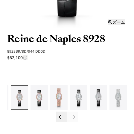
ズーム
Reine de Naples 8928
8928BR/8D/944 DD0D
$62,100