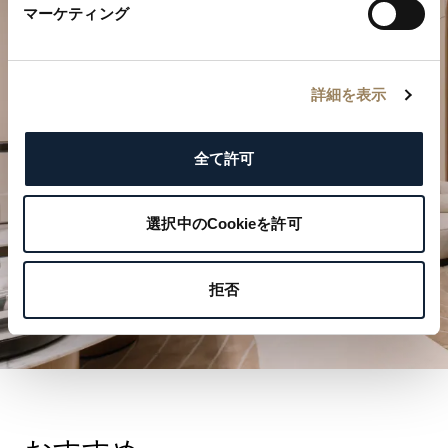
マーケティング
特別なひとときを計画する
ブレゲの時計作品をぜひブティックでご覧ください。
詳細を表示
ご来店を予約する
全て許可
選択中のCookieを許可
拒否