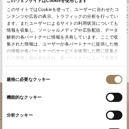
メントの部品に平行な帯模様を規則正しく刻む
で規則的
このウェブサイトはCookieを使用します
伝統的な装飾仕上げです。整然としたラインが
ブレゲに
このサイトではCookieを使って、ユーザーに合わせたコ
表面に美しい構造を与え、光を穏やかに受け止
ールが文
ンテンツや広告の表示、トラフィックの分析を行ってい
めながら、ブリッジの幾何学的な輪郭と建築的
を巧みに
ます。またユーザーによるサイトの利用状況についても
情報を収集し、ソーシャルメディアや広告配信、データ
な美しさを引き立てます。
を高めて
解析の各パートナーに情報を共有しています。ここで収
集された情報は、ユーザーが各パートナーに提供した他
の情報や各パートナーのサービスを使用した際に収集さ
れた情報と組み合わされ、各パートナーによって使用さ
れることがあります。
同
厳格に必要なクッキー
意
の
選
機能的なクッキー
択
分析クッキー