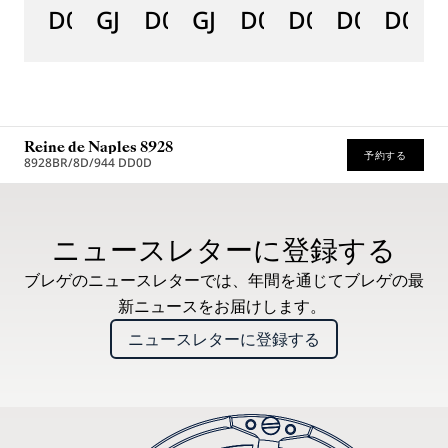
D0
GJ29BH89254DD5J4
D0
GJE25BH20.8985DB
D0
D0
D0
D000
D
Reine de Naples 8928
予約する
8928BR/8D/944 DD0D
* 希望小売価格
ニュースレターに登録する
ブレゲのニュースレターでは、年間を通じてブレゲの最
新ニュースをお届けします。
ニュースレターに登録する