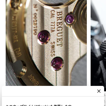
コート・ドロワット
ギヨシェ
コート・ドロワット（筋目仕上げ）は、ムーブ
ギヨシェ