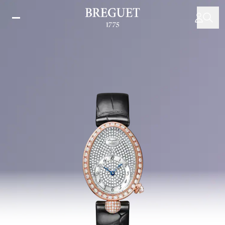
メ
イ
ン
コ
ン
テ
ン
ツ
に
移
動