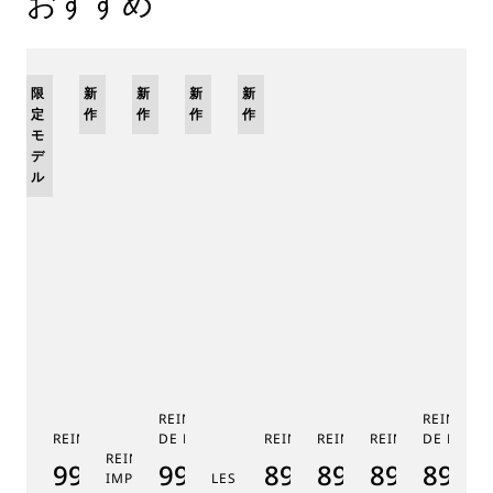
おすすめ
限
新
新
新
新
定
作
作
作
作
モ
デ
ル
REINE DE NAPLES PHASE
REINE DE
REINE DE NAPLES 9915
DE LUNE 9935
REINE DE NAPLES 8925
REINE DE NAPLES 8918
REINE DE NAPLE
DE LUNE 
RE
REINE DE NAPLES PERLES
9915BB/58/964
9935BH/4Y/J40
8925BH/5W/J40
8918BB/5D/9
8938BB/8
8908
8
IMPÉRIALES
LES JARDINS DU PETIT TRIANON